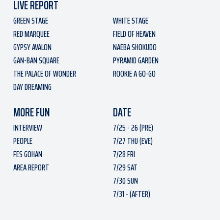
LIVE REPORT
GREEN STAGE
WHITE STAGE
RED MARQUEE
FIELD OF HEAVEN
GYPSY AVALON
NAEBA SHOKUDO
GAN-BAN SQUARE
PYRAMID GARDEN
THE PALACE OF WONDER
ROOKIE A GO-GO
DAY DREAMING
MORE FUN
DATE
INTERVIEW
7/25 - 26 (PRE)
PEOPLE
7/27 THU (EVE)
FES GOHAN
7/28 FRI
AREA REPORT
7/29 SAT
7/30 SUN
7/31 - (AFTER)