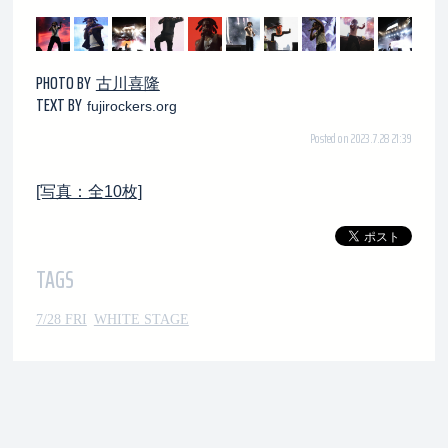
PHOTO BY
古川喜隆
TEXT BY
fujirockers.org
Posted on 2023.7.28 21:39
[写真：全10枚]
TAGS
7/28 FRI
WHITE STAGE