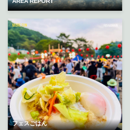
AREA REPORT
MORE FUN
FES GOHAN
フェスごはん