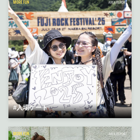
MORE FUN
AREA REPORT
#入場ゲート
MORE FUN
AREA REPORT