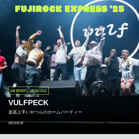
FUJIROCK EXPRESS '25
MORE FUN
- AREA REPORT
「もうええやろ。そろそろ辞めよ
MORE FUN
- AREA REPORT
うか…」と考えたことが幾度かあ
おかえりフジロック！花房浩一の開
LIVE REPORT
- GREEN STAGE
った。でも、辞めなくてよかった
LIVE REPORT
LIVE REPORT
LIVE REPORT
LIVE REPORT
LIVE REPORT
LIVE REPORT
LIVE REPORT
- GREEN STAGE
- GREEN STAGE
- WHITE STAGE
- WHITE STAGE
- WHITE STAGE
- GYPSY AVALON
- WHITE STAGE
催宣言「一時はフジロックが消えて
MORE FUN
- AREA REPORT
MORE FUN
MORE FUN
- PEOPLE
- FES GOHAN
ね。やっと、「いつものフジロッ
VULFPECK
VAMPIRE WEEKEND
FRED AGAIN..
HAIM
Suchmos
おとぼけビ〜バ〜
アトミック・カフェ 春ねむり
FERMIN MUGURUZA
しまうんじゃないかと思った」
【速報】フジロック2026の開催が
ク」が戻ってきた…かも。
#PEOPLE
#フェスごはん
MORE FUN
- AREA REPORT
楽器上手いやつらのホームパーティー
軽快に締め括ったヘッドライナー
そして僕らはここにいる
LIVE FREE LIKE HAIM
おかえりなさい。木々たちも待っていました！
時を経て突きつけられた「愛という憎悪」
どれほど先は長くとも、偉大な一歩を讃えた今日この日の祝祭
バスクの闘士、最後の日本公演
当たり前じゃない「おかえり」
決定！
#初めてのフジロック体験記
2025.07.26 SAT
2025.08.08 FRI
2025.07.27 SUN
2025.07.25 FRI
2025.07.27 SUN
2025.07.25 FRI
2025.07.25 FRI
2025.07.26 SAT
2025.07.26 SAT
2025.07.28 SUN
2025.07.28 SUN
2025.07.24 THU
日程は7月24日、25日、26日！
2025.07.24 THU
2025.07.27 SUN