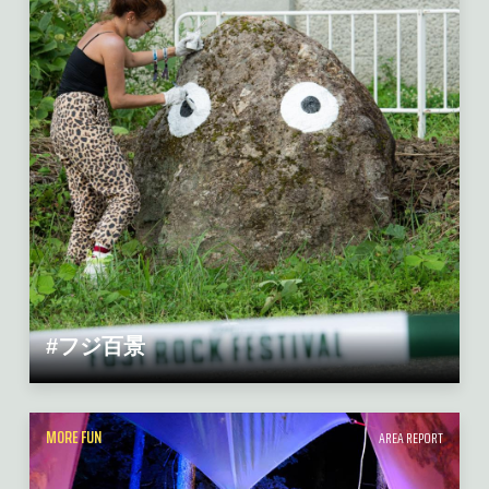
#フジ百景
MORE FUN
AREA REPORT