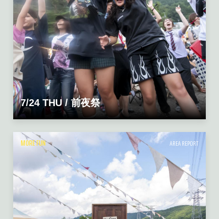
7/24 THU / 前夜祭
MORE FUN
AREA REPORT