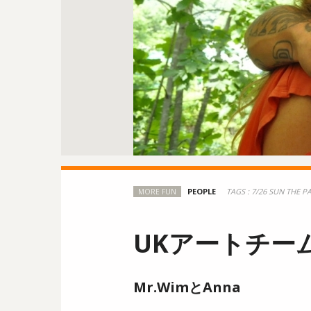
TAGS :
7/26 SUN
THE P
MORE FUN
UKアートチー
Mr.WimとAnna