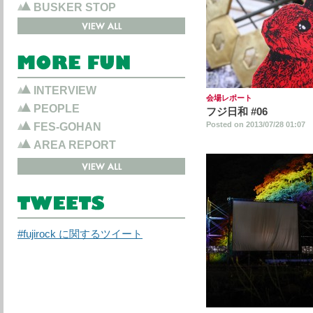
BUSKER STOP
INTERVIEW
会場レポート
PEOPLE
フジ日和 #06
Posted on 2013/07/28 01:07
FES-GOHAN
AREA REPORT
#fujirock に関するツイート