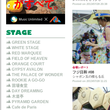
Posted on 2013/07/28 20:38
GREEN STAGE
WHITE STAGE
RED MARQUEE
FIELD OF HEAVEN
ORANGE COURT
会場レポート
GYPSY AVALON
フジ日和 #08
THE PALACE OF WONDER
シャボン玉の積もる丘
ROOKIE A GO-GO
Posted on 2013/07/28 11:21
苗場食堂
DAY DREAMING
木道亭
PYRAMID GARDEN
Cafe de Paris