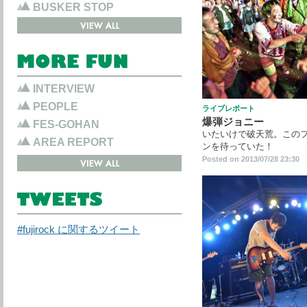
BUSKER STOP
INTERVIEW
PEOPLE
ライブレポート
爆弾ジョニー
FES-GOHAN
いたいけで破天荒。この
AREA REPORT
ンを待っていた！
Posted on 2013/07/28 23:30
#fujirock に関するツイート