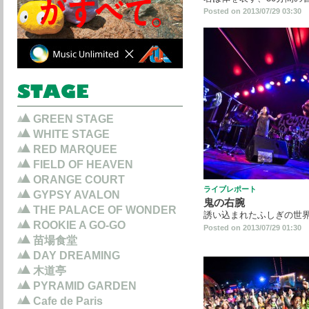
Posted on 2013/07/29 03:30
GREEN STAGE
WHITE STAGE
RED MARQUEE
FIELD OF HEAVEN
ORANGE COURT
ライブレポート
GYPSY AVALON
鬼の右腕
THE PALACE OF WONDER
誘い込まれたふしぎの世
ROOKIE A GO-GO
Posted on 2013/07/29 01:30
苗場食堂
DAY DREAMING
木道亭
PYRAMID GARDEN
Cafe de Paris