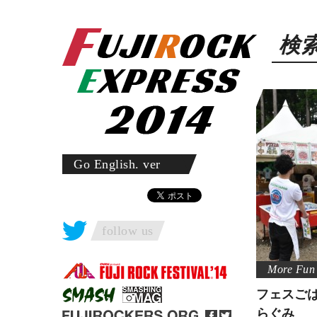
検
Go English. ver
follow us
フェスご
らぐみ