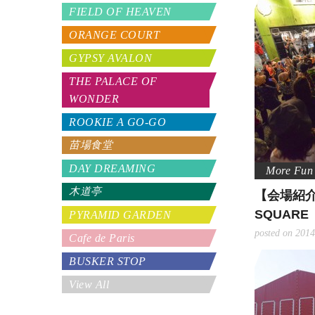
FIELD OF HEAVEN
ORANGE COURT
GYPSY AVALON
THE PALACE OF
WONDER
ROOKIE A GO-GO
苗場食堂
DAY DREAMING
木道亭
【会場紹介
SQUARE
PYRAMID GARDEN
posted on 2014
Cafe de Paris
BUSKER STOP
View All