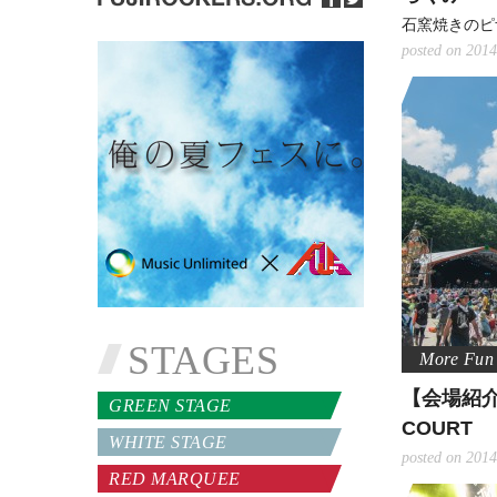
石窯焼きのピ
posted on 2014
STAGES
【会場紹介
GREEN STAGE
COURT
WHITE STAGE
posted on 2014
RED MARQUEE