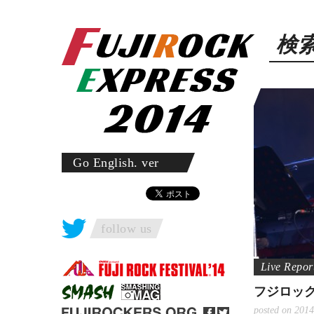
検
Go English. ver
follow us
フジロック
posted on 2014