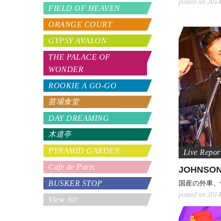
posted on 2014
FIELD OF HEAVEN
ORANGE COURT
GYPSY AVALON
THE PALACE OF
WONDER
ROOKIE A GO-GO
苗場食堂
DAY DREAMING
木道亭
PYRAMID GARDEN
Cafe de Paris
JOHNSO
BUSKER STOP
国産の外車、
posted on 2014
View All