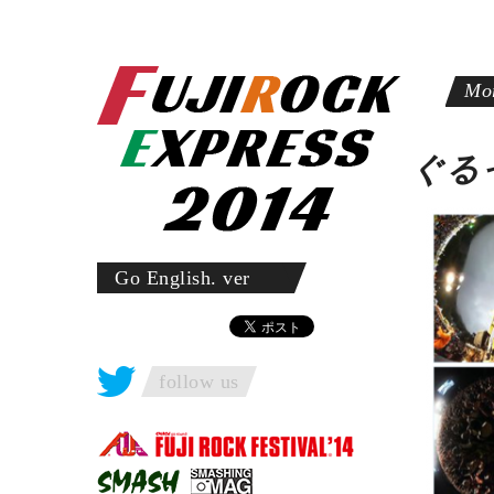
ぐる
Go English. ver
follow us