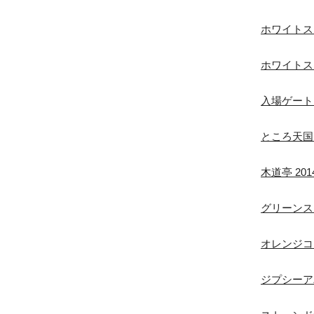
ホワイトステー
ホワイトステー
入場ゲート 20
ところ天国 20
木道亭 2014/
グリーンステー
オレンジコート 
ジプシーアバロ