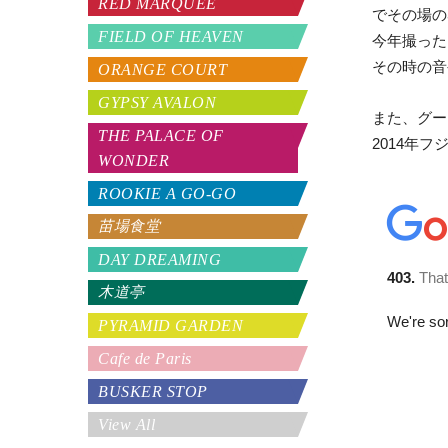
RED MARQUEE
でその場の
FIELD OF HEAVEN
今年撮った
その時の音
ORANGE COURT
GYPSY AVALON
また、グー
THE PALACE OF
2014年
WONDER
ROOKIE A GO-GO
苗場食堂
DAY DREAMING
木道亭
PYRAMID GARDEN
Cafe de Paris
BUSKER STOP
View All