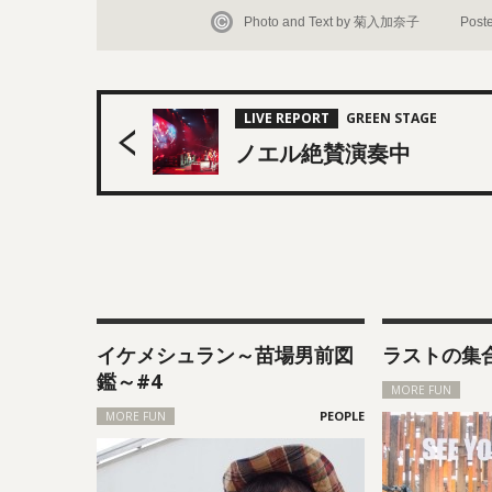
Photo and Text by 菊入加奈子
Post
LIVE REPORT
ノエル絶賛演奏中
イケメシュラン～苗場男前図
ラストの集
鑑～#4
MORE FUN
MORE FUN