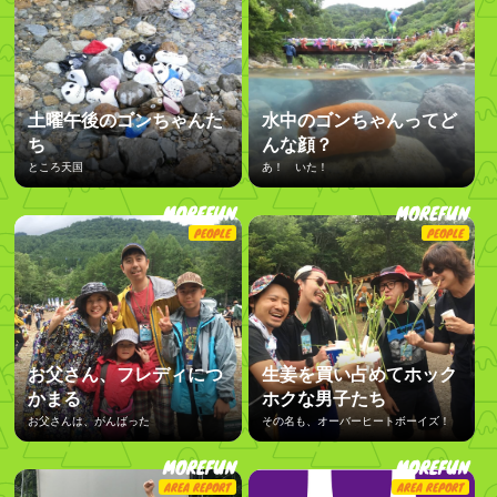
土曜午後のゴンちゃんた
水中のゴンちゃんってど
ち
んな顔？
ところ天国
あ！ いた！
MOREFUN
MOREFUN
PEOPLE
PEOPLE
お父さん、フレディにつ
生姜を買い占めてホック
かまる
ホクな男子たち
お父さんは、がんばった
その名も、オーバーヒートボーイズ！
MOREFUN
MOREFUN
AREA REPORT
AREA REPORT