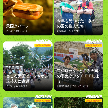
今年も見つけた！きのこ
天国クバーノ
の国の住人たち！
こっちもおいしいよ！
刺繍もポイントです！
MOREFUN
MOREFUN
AREA REPORT
AREA REPORT
フジロック×ところ天国
ところ天国で、シャボン
の手ぬぐいをＧＥＴしよ
玉芸人に遭遇！
う
子どたちも大喜び！
日曜22時頃までやっています
MOREFUN
MOREFUN
AREA REPORT
AREA REPORT