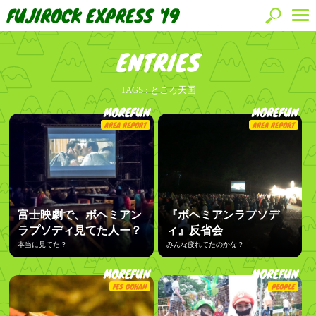
FUJIROCK EXPRESS '19
ENTRIES
TAGS :
ところ天国
MOREFUN
MOREFUN
AREA REPORT
AREA REPORT
富士映劇で、ボヘミアン
『ボヘミアンラプソデ
ラプソディ見てた人ー？
ィ』反省会
本当に見てた？
みんな疲れてたのかな？
MOREFUN
MOREFUN
FES GOHAN
PEOPLE