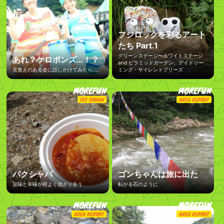
フジロックを彩るアート
たち Part.1
グリーンステージ〜ホワイトステージ
あれ？ケロポンズ…！？
and ピラミッドガーデン、デイドリー
見覚えのある姿に話しかけてみたら...。
ミング・サイレントブリーズ
MOREFUN
MOREFUN
FES GOHAN
AREA REPORT
パクシャパ
ゴンちゃんは旅に出た
旨味と辛味が程よく混ざり合う
転がる石のように
MOREFUN
MOREFUN
AREA REPORT
AREA REPORT