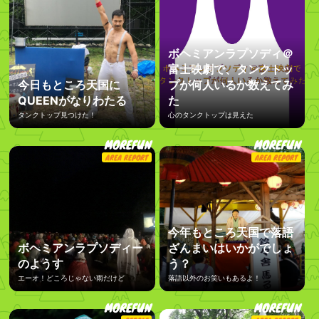
ボヘミアンラプソディ＠
富士映劇で、タンクトッ
今日もところ天国に
プが何人いるか数えてみ
QUEENがなりわたる
た
タンクトップ見つけた！
心のタンクトップは見えた
MOREFUN
MOREFUN
AREA REPORT
AREA REPORT
今年もところ天国で落語
ボヘミアンラプソディー
ざんまいはいかがでしょ
のようす
う？
エーオ！どころじゃない雨だけど
落語以外のお笑いもあるよ！
MOREFUN
MOREFUN