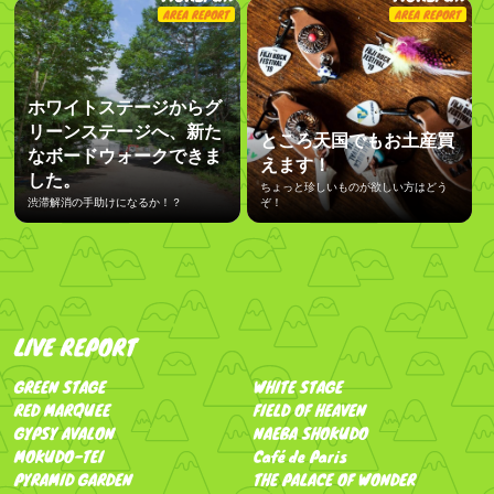
AREA REPORT
AREA REPORT
ホワイトステージからグ
リーンステージへ、新た
ところ天国でもお土産買
なボードウォークできま
えます！
した。
ちょっと珍しいものが欲しい方はどう
渋滞解消の手助けになるか！？
ぞ！
LIVE REPORT
GREEN STAGE
WHITE STAGE
RED MARQUEE
FIELD OF HEAVEN
GYPSY AVALON
NAEBA SHOKUDO
MOKUDO-TEI
Café de Paris
PYRAMID GARDEN
THE PALACE OF WONDER