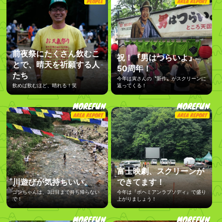
PEOPLE
AREA REPORT
前夜祭にたくさん飲むこ
祝！『男はつらいよ』
とで、晴天を祈願する人
50周年！
たち
今年は寅さんの〝新作〟がスクリーンに
飲めば飲むほど、晴れる！笑
返ってくる！
MOREFUN
MOREFUN
AREA REPORT
AREA REPORT
富士映劇、スクリーンが
川遊びが気持ちいい。
できてます！
ゴンちゃんは、3日目まで持ち帰らない
今年は『ボヘミアンラプソディ』で盛り
で！
上がりましょう！
MOREFUN
MOREFUN