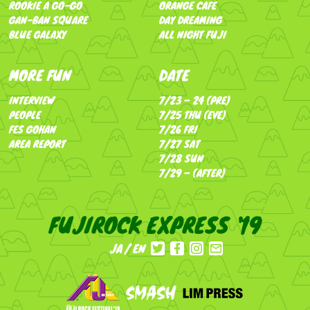
ROOKIE A GO-GO
ORANGE CAFE
GAN-BAN SQUARE
DAY DREAMING
BLUE GALAXY
ALL NIGHT FUJI
MORE FUN
DATE
INTERVIEW
7/23 – 24 (PRE)
PEOPLE
7/25 THU (EVE)
FES GOHAN
7/26 FRI
AREA REPORT
7/27 SAT
7/28 SUN
7/29 – (AFTER)
FUJIROCK EXPRESS '19
JA
EN