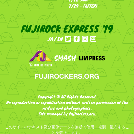
7/29 – (AFTER)
FUJIROCK EXPRESS '19
JA
EN
Copyright © All Rights Reserved.
No reproduction or republication without written permission of the
writers and photographers.
Site managed by fujirockers.org.
このサイトのテキスト及び画像データを無断で使用・複製・配布するこ
とを禁止します。