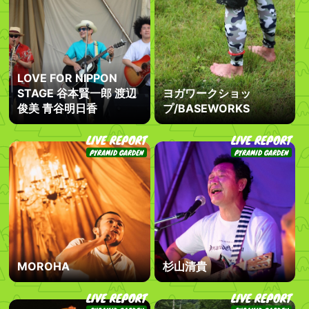
LOVE FOR NIPPON
STAGE 谷本賢一郎 渡辺
ヨガワークショッ
俊美 青谷明日香
プ/BASEWORKS
LIVE REPORT
LIVE REPORT
PYRAMID GARDEN
PYRAMID GARDEN
MOROHA
杉山清貴
LIVE REPORT
LIVE REPORT