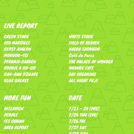
LIVE REPORT
GREEN STAGE
WHITE STAGE
RED MARQUEE
FIELD OF HEAVEN
GYPSY AVALON
NAEBA SHOKUDO
MOKUDO-TEI
Café de Paris
PYRAMID GARDEN
THE PALACE OF WONDER
ROOKIE A GO-GO
ORANGE CAFE
GAN-BAN SQUARE
DAY DREAMING
BLUE GALAXY
ALL NIGHT FUJI
MORE FUN
DATE
INTERVIEW
7/23 – 24 (PRE)
PEOPLE
7/25 THU (EVE)
FES GOHAN
7/26 FRI
AREA REPORT
7/27 SAT
7/28 SUN