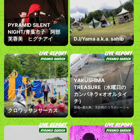
PYRAMID SILENT
NIGHT/青葉市子 阿部
芙蓉美 ヒグチアイ
DJ/Yama a.k.a. sahib
LIVE REPORT
LIVE REPORT
PYRAMID GARDEN
PYRAMID GARDEN
YAKUSHIMA
TREASURE（水曜日の
カンパネラ×オオルタイ
チ）
苗場×屋久島、大自然のコラボレーショ
クロワッサンサーカス
ン
LIVE REPORT
LIVE REPORT
PYRAMID GARDEN
PYRAMID GARDEN