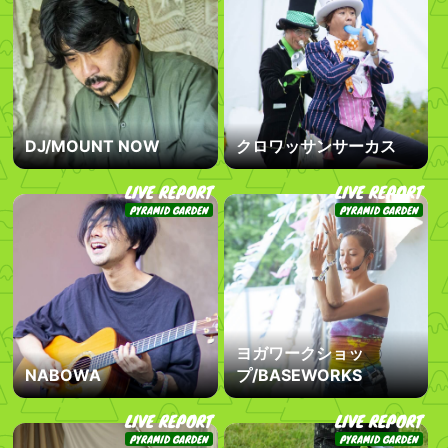
DJ/MOUNT NOW
クロワッサンサーカス
LIVE REPORT
LIVE REPORT
PYRAMID GARDEN
PYRAMID GARDEN
ヨガワークショッ
NABOWA
プ/BASEWORKS
LIVE REPORT
LIVE REPORT
PYRAMID GARDEN
PYRAMID GARDEN