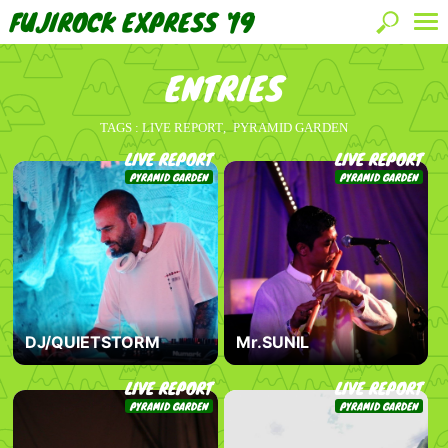
FUJIROCK EXPRESS '19
ENTRIES
TAGS :
LIVE REPORT
PYRAMID GARDEN
LIVE REPORT
LIVE REPORT
PYRAMID GARDEN
PYRAMID GARDEN
DJ/QUIETSTORM
Mr.SUNIL
LIVE REPORT
LIVE REPORT
PYRAMID GARDEN
PYRAMID GARDEN