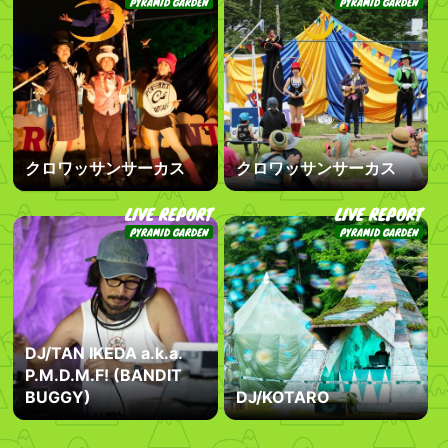
PYRAMID GARDEN
PYRAMID GARDEN
クロワッサンサーカス
クロワッサンサーカス
LIVE REPORT
LIVE REPORT
PYRAMID GARDEN
PYRAMID GARDEN
DJ/TAN IKEDA a.k.a.
P.M.D.M.F! (BANDIT
BUGGY)
DJ/KOTARO