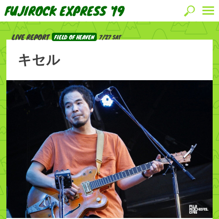
FUJIROCK EXPRESS '19
LIVE REPORT
FIELD OF HEAVEN
7/27 SAT
キセル