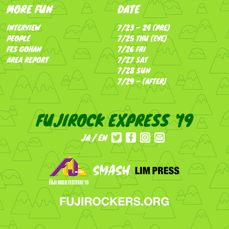
MORE FUN
DATE
INTERVIEW
7/23 – 24 (PRE)
PEOPLE
7/25 THU (EVE)
FES GOHAN
7/26 FRI
AREA REPORT
7/27 SAT
7/28 SUN
7/29 – (AFTER)
FUJIROCK EXPRESS '19
JA
EN