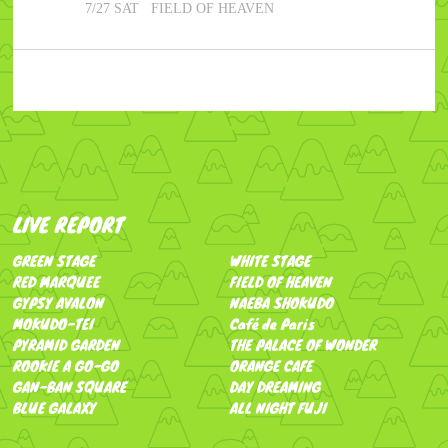
7/27 SAT
FIELD OF HEAVEN
LIVE REPORT
GREEN STAGE
WHITE STAGE
RED MARQUEE
FIELD OF HEAVEN
GYPSY AVALON
NAEBA SHOKUDO
MOKUDO-TEI
Café de Paris
PYRAMID GARDEN
THE PALACE OF WONDER
ROOKIE A GO-GO
ORANGE CAFE
GAN-BAN SQUARE
DAY DREAMING
BLUE GALAXY
ALL NIGHT FUJI