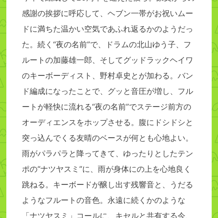
感謝の挨拶に呼応して、ヘブン一帯がお祝いムー
ドに満ちた温かい空気であふれ返るかのようだっ
た。続く“夜の名前”で、ドラムの北山ゆう子、フ
ルートの加藤雄一郎、そしてグッドラックヘイワ
のキーボーディスト、野村卓史とが加わる。バン
ド編成になったことで、グッと音圧が増し、フル
ートが軽快に流れる“夜の名前”でステージ前方の
オーディエンスをホップさせる。腹にドシドシと
突っ込んでくる友晴のベースが何とも心地よい。
雨がパラパラと降ってきて、ゆったりとしたテン
ポの“ナツヤスミ”に、雨が身体にの上を心地良く
跳ねる。キーボードが醸し出す残響音と、うだる
ようなフルートの音色。永遠に続くかのような
「ナツヤスミ」コールに、キセルと共有する今、