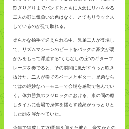
刻ぎりぎりまでバンドとともに入念にリハをやる
二人の顔に気負いの色はなく、とてもリラックス
しているのが見て取れる。
柔らかな拍手で迎えられる中、兄弟二人が登場し
て、リズムマシーンのビートをバックに豪文が暖
かみをもって浮遊する“くちなしの丘”のギターフ
レーズを奏でると、その瞬間に風がすうっと吹き
抜けた。二人が奏でるベースとギター、兄弟なら
ではの絶妙なハーモニーで会場を感動で包んでい
く。体力勝負のフジロックにおける、束の間の癒
しタイムに会場で身体を揺らす聴衆がうっとりと
した顔を浮かべていた。
今年で結成して20周年を迎えた彼ら。豪文からの