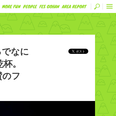
MORE FUN
PEOPLE
FES GOHAN
AREA REPORT
るでなに
乾杯。
賛のフ