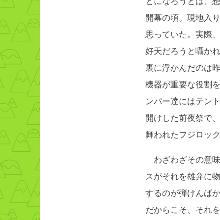
とになろうとは、
開幕の頃。現地入
思っていた。実際
好天だろうと囁か
裏に浮かんだのは
機器が重要な役割
ンパー達にはテン
開けした前夜祭で、D
舞われたフジロック
わざわざその意味
スがそれを雄弁に
するのが弾けんば
だからこそ、それ