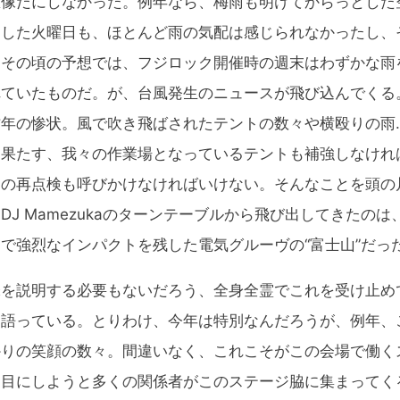
想像だにしなかった。例年なら、梅雨も明けてからっとした
りした火曜日も、ほとんど雨の気配は感じられなかったし、
、その頃の予想では、フジロック開催時の週末はわずかな雨
れていたものだ。が、台風発生のニュースが飛び込んでくる
昨年の惨状。風で吹き飛ばされたテントの数々や横殴りの雨
を果たす、我々の作業場となっているテントも補強しなけれ
トの再点検も呼びかけなければいけない。そんなことを頭の
J Mamezukaのターンテーブルから飛び出してきたのは、
で強烈なインパクトを残した電気グルーヴの“富士山”だっ
を説明する必要もないだろう、全身全霊でこれを受け止め
物語っている。とりわけ、今年は特別なんだろうが、例年、
かりの笑顔の数々。間違いなく、これこそがこの会場で働く
を目にしようと多くの関係者がこのステージ脇に集まってく