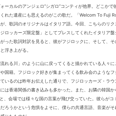
ォーカルのアンジェロ”シガロ”コンティが他界。どこかで
れた遺産にも思えるのがこの歌だ。「Welcom To Fuji 
るが、歌詞のオリジナルはイタリア語。今回、こちらのリク
フジロッカーズ限定盤」としてプレスしてくれたイタリア盤
上がった歌詞対訳を見ると、彼がフジロックに、そして、そ
りと浮き上がる。
流れる川」のように山に戻ってくると描かれている人々に
種や国籍。フジロック好きが集まってくる飲み会のようなフ
れているのは昨年お伝えした通りで、フジロッカーズ・ラウ
ドには香港関係の書き込みも多かった。また、お隣の韓国か
…と、会場では様々な国の言葉が飛び交っていた。彼らがコ
んだろうかという危惧をよそに、僕らの共通言語、音楽がそ