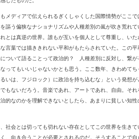
も感じたものだ。
もメディアで伝えられるぎくしゃくした国際情勢がここで
断を謳う偏狭なナショナリズムや人種差別の嵐が吹き荒れて
それとは真逆の世界。誰もが互いを個人として尊重し、いた
純な言葉では描ききれない平和がもたらされていた。この平
和について語ることって政治的？ 人種差別に反対し、繋が
になってもいいじゃないかとも思う。ここ数年、きわめてち
あるいは、フジロック）に政治を持ち込むな」という発想が
までもないだろう。音楽であれ、アートであれ、自由。それ
政治的なのかを理解できないとしたら、あまりに貧しい知性
、社会とは切っても切れない存在としてこの世界を生きて
なく、向き合うことが必要とされるのだ。そうすることで自