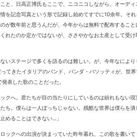
将こと、日高正博氏もここで、ニコニコしながら、オーディ
情を記念写真という形で記録し始めてすでに10余年。それ
たのが数年前と思うんだが、今年からは無料で配布すること
てくれたのか定かではないが、ささやかなお土産として受け
ないステージで多くを語るのは難しい。が、今年なにより
戻ってきたイタリアのバンド、バンダ・バソッティが、世界
で発表した歌のことだった。
ロックへ。君たちが目の当たりにしているのは紛れもない現
人たち。僕らは一人ぼっちじゃない。残酷な世界は僕らを潰
止めることはできない…」
ロックへの出演が決まっていた昨年暮れ、この歌を書いて