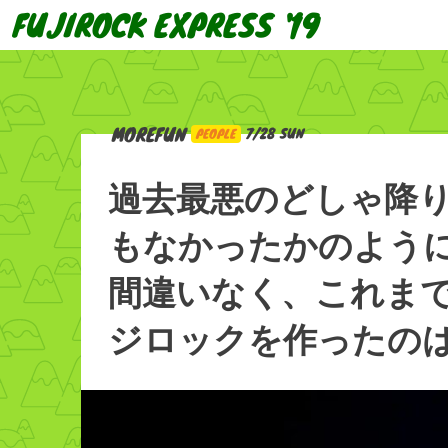
FUJIROCK EXPRESS '19
MOREFUN
7/28 SUN
PEOPLE
過去最悪のどしゃ降
もなかったかのよう
間違いなく、これま
ジロックを作ったの