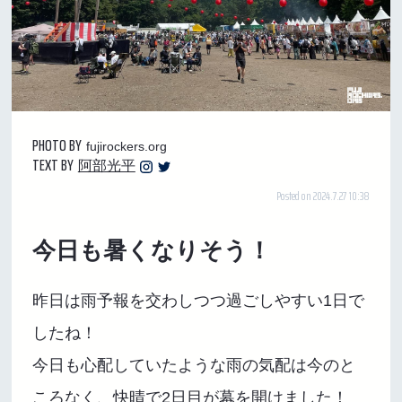
PHOTO BY
fujirockers.org
TEXT BY
阿部光平
Posted on 2024.7.27 10:38
今日も暑くなりそう！
昨日は雨予報を交わしつつ過ごしやすい1日で
したね！
今日も心配していたような雨の気配は今のと
ころなく、快晴で2日目が幕を開けました！