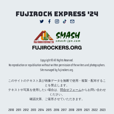
FUJIROCK EXPRESS '24
Copyright © All Rights Reserved.
No reproduction or republication without written permission of the writers and photographers.
Site managed by fujirockers.org.
このサイトのテキスト及び画像データを無断で使用・複製・配布するこ
とを禁止します。
テキストや写真を使用したい場合は、
問合せフォーム
からお問い合わせ
ください。
確認次第、ご返答させていただきます。
2010
2011
2012
2013
2014
2015
2016
2017
2018
2019
2021
2022
2023