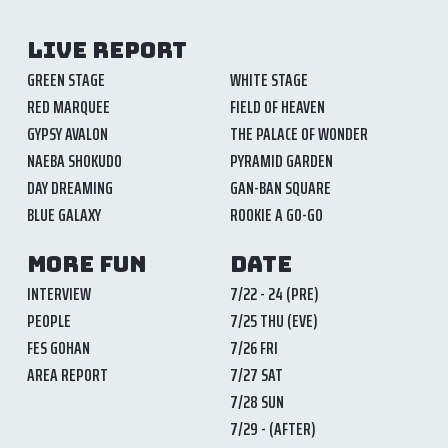
LIVE REPORT
GREEN STAGE
WHITE STAGE
RED MARQUEE
FIELD OF HEAVEN
GYPSY AVALON
THE PALACE OF WONDER
NAEBA SHOKUDO
PYRAMID GARDEN
DAY DREAMING
GAN-BAN SQUARE
BLUE GALAXY
ROOKIE A GO-GO
MORE FUN
DATE
INTERVIEW
7/22 - 24 (PRE)
PEOPLE
7/25 THU (EVE)
FES GOHAN
7/26 FRI
AREA REPORT
7/27 SAT
7/28 SUN
7/29 - (AFTER)