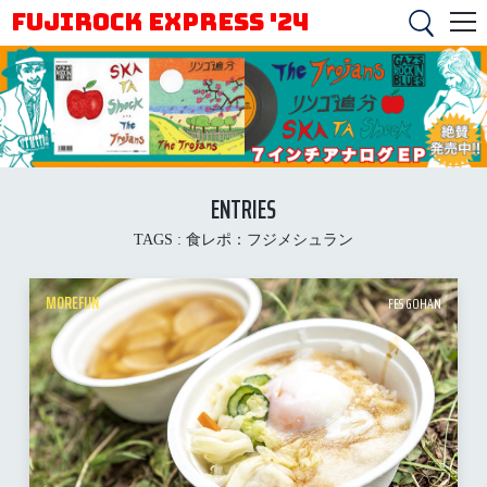
FUJIROCK EXPRESS '24
ENTRIES
TAGS :
食レポ：フジメシュラン
MOREFUN
FES GOHAN