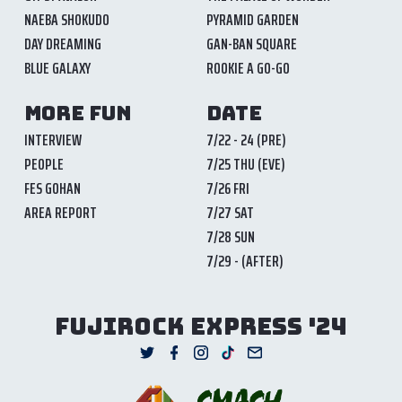
NAEBA SHOKUDO
PYRAMID GARDEN
DAY DREAMING
GAN-BAN SQUARE
BLUE GALAXY
ROOKIE A GO-GO
MORE FUN
DATE
INTERVIEW
7/22 - 24 (PRE)
PEOPLE
7/25 THU (EVE)
FES GOHAN
7/26 FRI
AREA REPORT
7/27 SAT
7/28 SUN
7/29 - (AFTER)
FUJIROCK EXPRESS '24