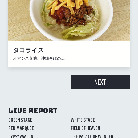
タコライス
オアシス奥地、沖縄そばの店
NEXT
LIVE REPORT
GREEN STAGE
WHITE STAGE
RED MARQUEE
FIELD OF HEAVEN
GYPSY AVALON
THE PALACE OF WONDER