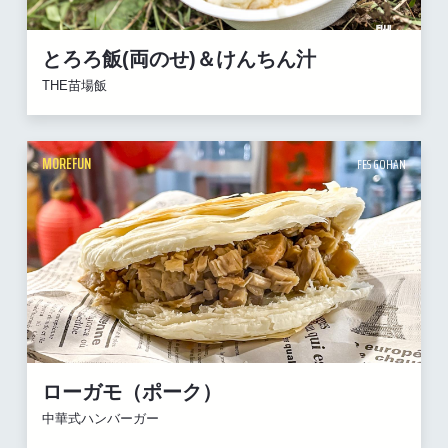
とろろ飯(両のせ)＆けんちん汁
THE苗場飯
MOREFUN
FES GOHAN
ローガモ（ポーク）
中華式ハンバーガー