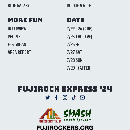
BLUE GALAXY
ROOKIE A GO-GO
MORE FUN
DATE
INTERVIEW
7/22 - 24 (PRE)
PEOPLE
7/25 THU (EVE)
FES GOHAN
7/26 FRI
AREA REPORT
7/27 SAT
7/28 SUN
7/29 - (AFTER)
FUJIROCK EXPRESS '24