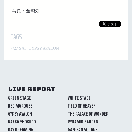
[写真：全8枚]
TAGS
7/27 SAT
GYPSY AVALON
LIVE REPORT
GREEN STAGE
WHITE STAGE
RED MARQUEE
FIELD OF HEAVEN
GYPSY AVALON
THE PALACE OF WONDER
NAEBA SHOKUDO
PYRAMID GARDEN
DAY DREAMING
GAN-BAN SQUARE