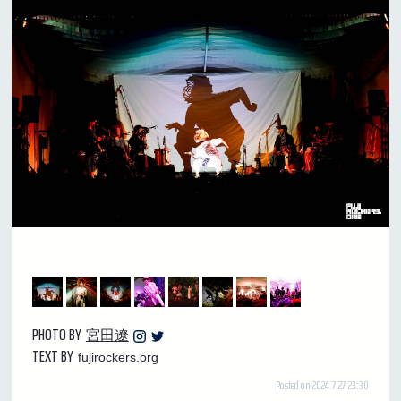
PHOTO BY
宮田遼
TEXT BY
fujirockers.org
Posted on 2024.7.27 23:30