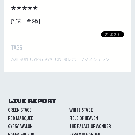
★★★★★
[写真：全3枚]
TAGS
7/28 SUN
GYPSY AVALON
食レポ：フジメシュラン
LIVE REPORT
GREEN STAGE
WHITE STAGE
RED MARQUEE
FIELD OF HEAVEN
GYPSY AVALON
THE PALACE OF WONDER
NAEBA SHOKUDO
PYRAMID GARDEN