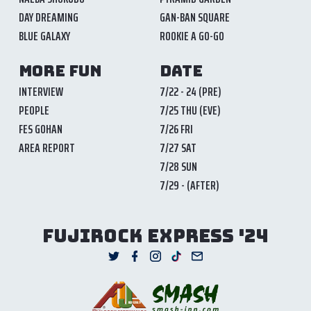
DAY DREAMING
GAN-BAN SQUARE
BLUE GALAXY
ROOKIE A GO-GO
MORE FUN
DATE
INTERVIEW
7/22 - 24 (PRE)
PEOPLE
7/25 THU (EVE)
FES GOHAN
7/26 FRI
AREA REPORT
7/27 SAT
7/28 SUN
7/29 - (AFTER)
FUJIROCK EXPRESS '24