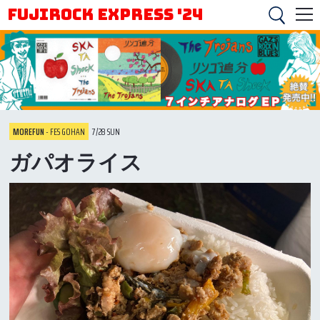
FUJIROCK EXPRESS '24
MOREFUN
- FES GOHAN
7/28 SUN
ガパオライス