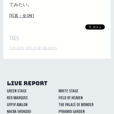
てみたい。
[写真：全3枚]
TAGS
7/28 SUN
FIELD OF HEAVEN
LIVE REPORT
GREEN STAGE
WHITE STAGE
RED MARQUEE
FIELD OF HEAVEN
GYPSY AVALON
THE PALACE OF WONDER
NAEBA SHOKUDO
PYRAMID GARDEN