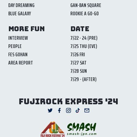
DAY DREAMING
GAN-BAN SQUARE
BLUE GALAXY
ROOKIE A GO-GO
MORE FUN
DATE
INTERVIEW
7/22 - 24 (PRE)
PEOPLE
7/25 THU (EVE)
FES GOHAN
7/26 FRI
AREA REPORT
7/27 SAT
7/28 SUN
7/29 - (AFTER)
FUJIROCK EXPRESS '24