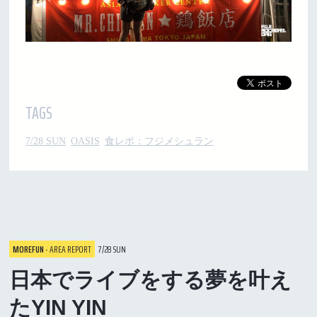
TAGS
7/28 SUN
OASIS
食レポ：フジメシュラン
MOREFUN
- AREA REPORT
7/28 SUN
日本でライブをする夢を叶え
たYIN YIN