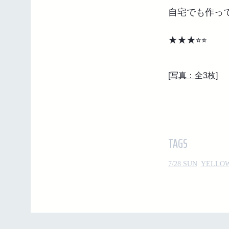
自宅でも作っ
★★★⭐︎⭐︎
[写真：全3枚]
TAGS
7/28 SUN
YELLOW