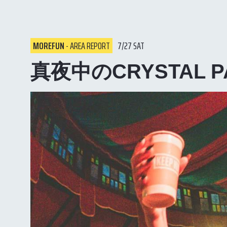
MOREFUN
- AREA REPORT
7/27 SAT
真夜中のCRYSTAL PA