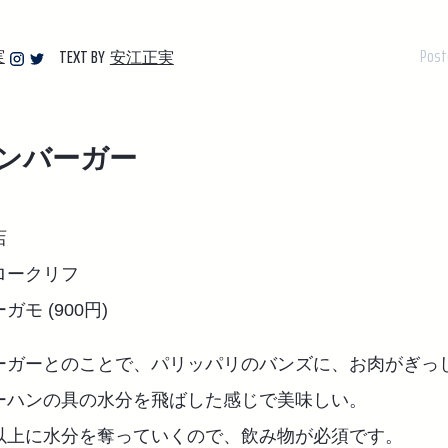
Post
TEXT BY
実
安江正実
ンバーガー
店
ロークリフ
モ (900円)
ーガーとのことで、パリッパリのバンズに、お肉がぎっ
ーハンの具の水分を飛ばした感じで美味しい。
以上に水分を奪っていくので、飲み物が必須です。