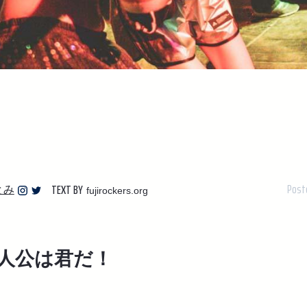
Post
TEXT BY
とみ
fujirockers.org
人公は君だ！