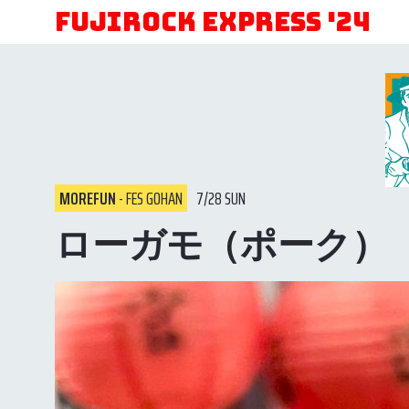
FUJIROCK EXPRESS '24
MOREFUN
- FES GOHAN
7/28 SUN
ローガモ（ポーク）