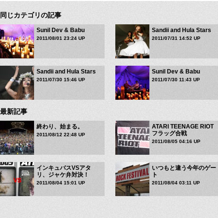
同じカテゴリの記事
Sunil Dev & Babu
Sandii and Hula Stars
2011/08/01 23:24 UP
2011/07/31 14:52 UP
Sandii and Hula Stars
Sunil Dev & Babu
2011/07/30 15:46 UP
2011/07/30 11:43 UP
最新記事
終わり、始まる。
ATARI TEENAGE RIOT
フラッグ合戦
2011/08/12 22:48 UP
2011/08/05 04:16 UP
インキュバスVSアタ
いつもと違う今年のゲー
リ、ジャケ弁対決！
ト
2011/08/04 15:01 UP
2011/08/04 03:11 UP