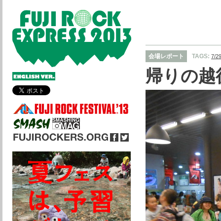
会場レポート
TAGS:
7/
帰りの越