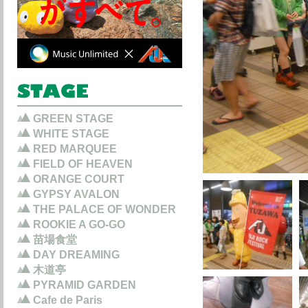
GREEN STAGE
WHITE STAGE
RED MARQUEE
FIELD OF HEAVEN
ORANGE COURT
GYPSY AVALON
THE PALACE OF WONDER
ROOKIE A GO-GO
苗場食堂
DAY DREAMING
木道亭
PYRAMID GARDEN
Cafe de Paris