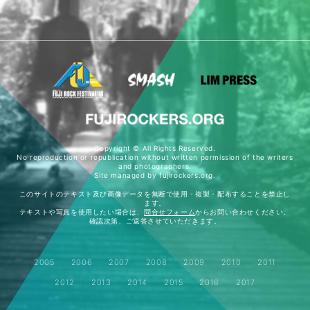
Copyright © All Rights Reserved.
No reproduction or republication without written permission of the writers
and photographers.
Site managed by fujirockers.org.
このサイトのテキスト及び画像データを無断で使用・複製・配布することを禁止し
ます。
テキストや写真を使用したい場合は、
問合せフォーム
からお問い合わせください。
確認次第、ご返答させていただきます。
2005
2006
2007
2008
2009
2010
2011
2012
2013
2014
2015
2016
2017