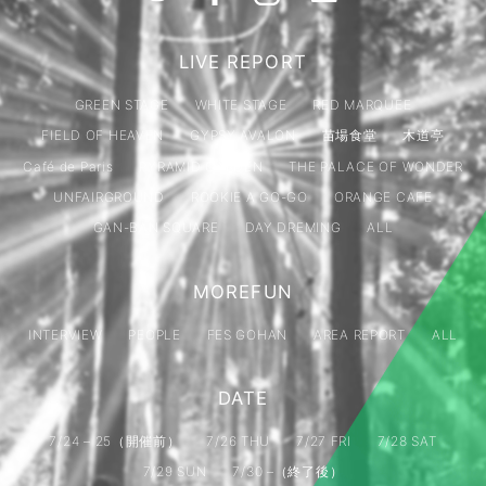
LIVE REPORT
GREEN STAGE
WHITE STAGE
RED MARQUEE
FIELD OF HEAVEN
GYPSY AVALON
苗場食堂
木道亭
Café de Paris
PYRAMID GARDEN
THE PALACE OF WONDER
UNFAIRGROUND
ROOKIE A GO-GO
ORANGE CAFE
GAN-BAN SQUARE
DAY DREMING
ALL
MOREFUN
INTERVIEW
PEOPLE
FES GOHAN
AREA REPORT
ALL
DATE
7/24 – 25（開催前）
7/26 THU
7/27 FRI
7/28 SAT
7/29 SUN
7/30 –（終了後）