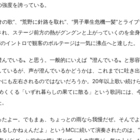
の強度を誇っている。
明けの歌”、“荒野に針路を取れ”、“男子畢生危機一髪”とライ
され、ステージ前方の熱がグングンと上がっていくのを全
空”のイントロで観客のボルテージは一気に沸点へと達した。
澄んでいる〟と思う。一般的にいえば〝澄んでいる〟と形
しているが、声が澄んでいるかどうかは、これまでに吐き
かにも左右されるのではないだろうか。20年以上歌い続けら
締めくくる「いずれ暮らしの果てに散る」という歌詞には、
た。
ったよー。でもまぁ、ちょっとの雨なら我慢だぜ。そんで
れるしかねぇんだよ」というMCに続いて演奏されたのは、