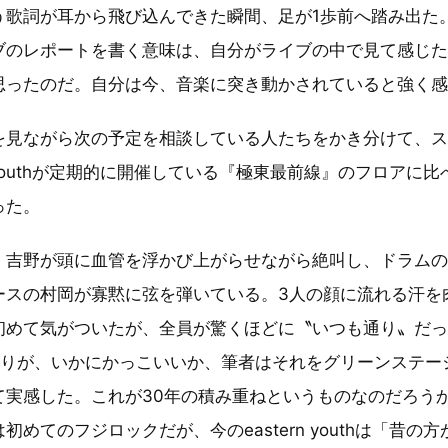
歌詞が耳から飛び込んできた瞬間、足が1歩前へ踏み出た。Y
ブのレポートを書く意味は、自分がライブの中で見て感じ
思ったのだ。自分は今、音楽に突き動かされていると強く
を見ながら次の予定を相談している人たちをかき分けて、
rn youthが定期的に開催している『極東最前線』のフロアに
った。
、吉野が頭に血管を浮かび上がらせながら絶叫し、ドラム
ースの村岡が寡黙に弦を弾いている。3人の顔に流れる汗を
めて気がついたが、全員が驚くほどに〝いつも通り〟だった。
も通りが、いかにかっこいいか、筆者はそれをグリーンステ
て実感した。これが30年の積み重ねというものなのだろう
初めてのフジロックだが、今のeastern youthは「昔の