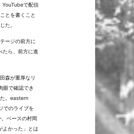
ouTubeで配信
たことを書くこと
感じた。
ステージの前方に
比べたら、前方に進
の田森が重厚なリ
肉眼で確認でき
eastern
ージでのライブを
か。ベースの村岡
方がよかった」とは