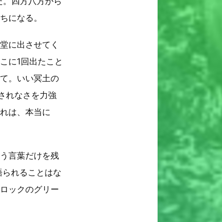
た。四方八方から
持ちになる。
食堂に出させてく
こに1回出たこと
って。いい冥土の
されなさを力強
それは、本当に
いう言葉だけを残
語られることはな
ジロックのグリー