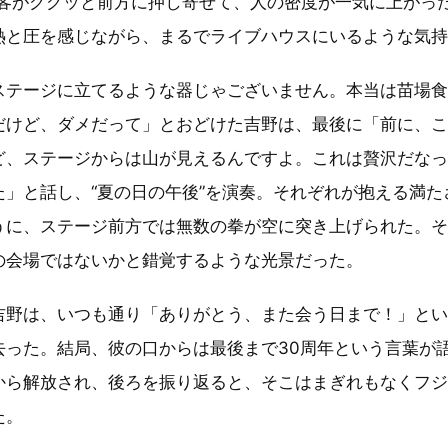
観客がググッと前方に押し寄せて、人の密度が一気に上がっ
の熱と圧を感じながら、まるでライブハウスにいるような気
ステージに立てるような器じゃございません。本当は苗場
だけど、ダメだって」とおどけた吉野は、最後に「前に、こ
ど、ステージからは山が見えるんですよ。これは贅沢だな
た」と話し、“夏の日の午後”を演奏。それぞれが抱える満た
うに、ステージ前方では無数の拳が空に突き上げられた。
の会場ではないかと錯覚するような光景だった。
吉野は、いつも通り「ありがとう、また会う日まで！」と
去った。結局、彼の口からは最後まで30周年という言葉が
から解放され、後ろを振り返ると、そこはまぎれもなくフ
た。