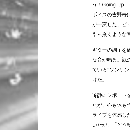
う！Going U
ボイスの吉野寿
が一変した。ピ
引っ掻くような
ギターの調子を
な音が鳴る。嵐
ている‟ソンゲント
けた。
冷静にレポート
たが、心も体も
ライブを体感し
いたが、「どう