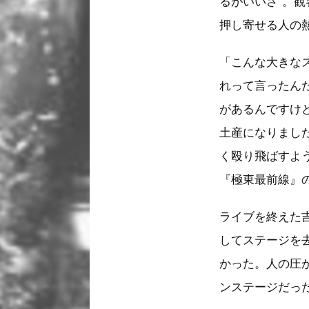
るがいいさ”。
押し寄せる人
「こんな大きな
れって言ったん
があるんですけ
土産になりまし
く殴り飛ばすよ
『極東最前線』
ライブを終えた
してステージを
かった。人の圧
ンステージだっ