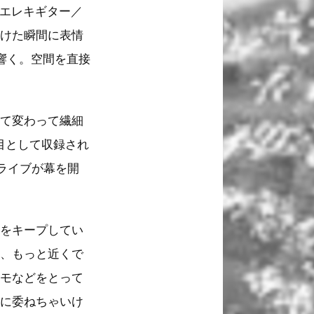
場。エレキギター／
かけた瞬間に表情
響く。空間を直接
って変わって繊細
目として収録され
hのライブが幕を開
置をキープしてい
と、もっと近くで
メモなどをとって
手に委ねちゃいけ