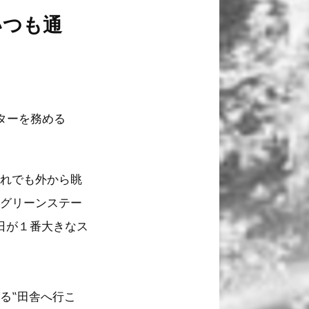
いつも通
ターを務める
それでも外から眺
のグリーンステー
今日が１番大きなス
る‟田舎へ行こ