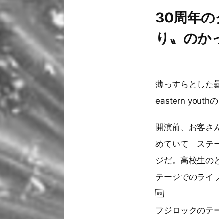
30周年
り〟のか
薄っすらとした
eastern you
開演前、お客さ
めていて「ステ
ジだ。高校生のと
テージでのライ

フジロックのテ