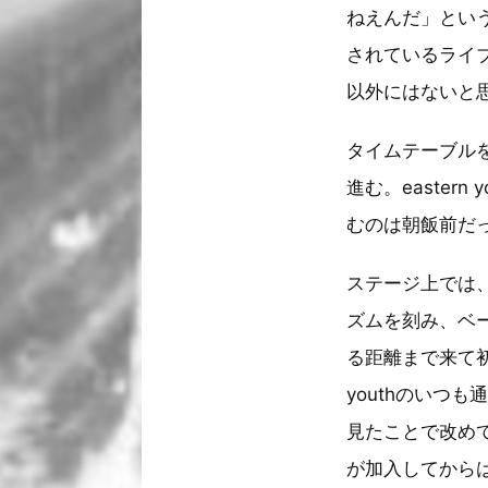
ねえんだ」という
されているライ
以外にはないと
タイムテーブル
進む。easte
むのは朝飯前だ
ステージ上では
ズムを刻み、ベ
る距離まで来て初
youthのいつ
見たことで改め
が加入してからは