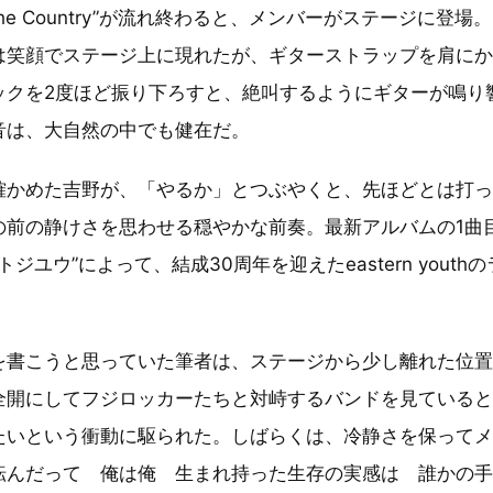
p The Country”が流れ終わると、メンバーがステージに登
は笑顔でステージ上に現れたが、ギターストラップを肩に
ックを2度ほど振り下ろすと、絶叫するようにギターが鳴り
音は、大自然の中でも健在だ。
確かめた吉野が、「やるか」とつぶやくと、先ほどとは打
の前の静けさを思わせる穏やかな前奏。最新アルバムの1曲
ジユウ”によって、結成30周年を迎えたeastern yout
を書こうと思っていた筆者は、ステージから少し離れた位
全開にしてフジロッカーたちと対峙するバンドを見ている
たいという衝動に駆られた。しばらくは、冷静さを保って
転んだって 俺は俺 生まれ持った生存の実感は 誰かの