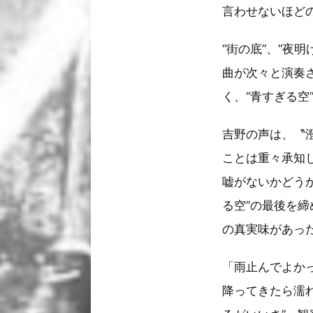
言わせないほど
“街の底”、“夜
曲が次々と演奏
く、“青すぎる
吉野の声は、〝
ことは重々承知
嘘がないかどう
る空”の最後を
の真実味があっ
「雨止んでよか
降ってきたら濡