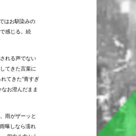
ブではお馴染みの
身で感じる。続
容される声でない
出してきた言葉に
れてきた“青すぎ
今なお澄んだまま
よ、雨がザーッと
“雨曝しなら濡れ