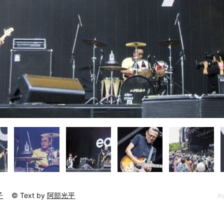
子
© Text by
阿部光平
Po