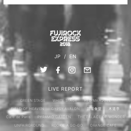
JP
/
EN
LIVE REPORT
GREEN STAGE
WHITE STAGE
RED MARQUEE
FIELD OF HEAVEN
GYPSY AVALON
苗場食堂
木道亭
Café de Paris
PYRAMID GARDEN
THE PALACE OF WONDER
UNFAIRGROUND
ROOKIE A GO-GO
ORANGE CAFE