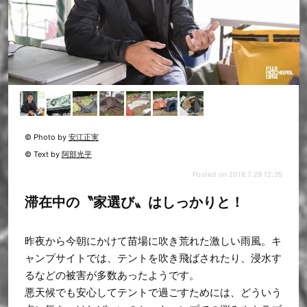
© Photo by
安江正実
© Text by
阿部光平
Posted on 2018.7.29 12:35
滞在中の〝家選び〟はしっかりと！
昨夜から今朝にかけて苗場に吹き荒れた激しい雨風。キ
ャンプサイトでは、テントを吹き飛ばされたり、浸水す
るなどの被害が多数あったようです。
悪天候でも安心してテントで過ごすためには、どういう