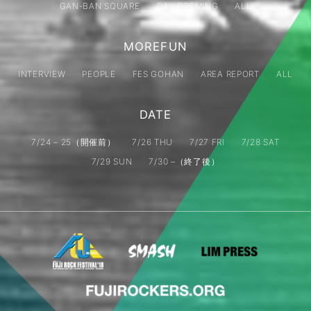
GAN-BAN SQUARE
DAY DREMING
ALL
MOREFUN
INTERVIEW
PEOPLE
FES GOHAN
AREA REPORT
ALL
DATE
7/24 – 25（開催前）
7/26 THU
7/27 FRI
7/28 SAT
7/29 SUN
7/30 –（終了後）