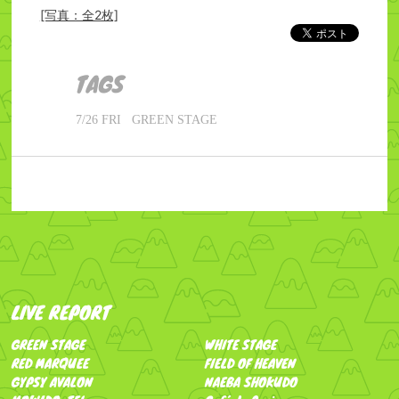
[写真：全2枚]
TAGS
7/26 FRI
GREEN STAGE
LIVE REPORT
GREEN STAGE
WHITE STAGE
RED MARQUEE
FIELD OF HEAVEN
GYPSY AVALON
NAEBA SHOKUDO