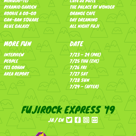
MOKUDO-TEI
Café de Paris
PYRAMID GARDEN
THE PALACE OF WONDER
ROOKIE A GO-GO
ORANGE CAFE
GAN-BAN SQUARE
DAY DREAMING
BLUE GALAXY
ALL NIGHT FUJI
MORE FUN
DATE
INTERVIEW
7/23 – 24 (PRE)
PEOPLE
7/25 THU (EVE)
FES GOHAN
7/26 FRI
AREA REPORT
7/27 SAT
7/28 SUN
7/29 – (AFTER)
FUJIROCK EXPRESS '19
JA
EN