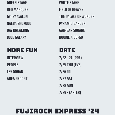
GREEN STAGE
WHITE STAGE
RED MARQUEE
FIELD OF HEAVEN
GYPSY AVALON
THE PALACE OF WONDER
NAEBA SHOKUDO
PYRAMID GARDEN
DAY DREAMING
GAN-BAN SQUARE
BLUE GALAXY
ROOKIE A GO-GO
MORE FUN
DATE
INTERVIEW
7/22 - 24 (PRE)
PEOPLE
7/25 THU (EVE)
FES GOHAN
7/26 FRI
AREA REPORT
7/27 SAT
7/28 SUN
7/29 - (AFTER)
FUJIROCK EXPRESS '24