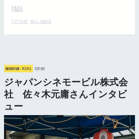
TAGS
7/27 SAT
ALL AREA
MOREFUN
- PEOPLE
7/27 SAT
ジャパンシネモービル株式会
社 佐々木元庸さんインタビ
ュー