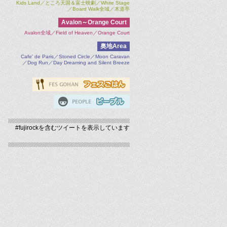
Kids Land／ところ天国＆富士映劇／White Stage
／Board Walk全域／木道亭
Avalon～Orange Court
Avalon全域／Field of Heaven／Orange Court
奥地Area
Cafe' de Paris／Stoned Circle／Moon Caravan
／Dog Run／Day Dreaming and Silent Breeze
#fujirockを含むツイートを表示しています