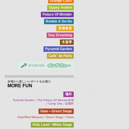
Orange Court
Gypsy Avalon
Palace Of Wonder
Rookie A Go-Go
苗場食堂
Day Dreaming
木道亭
Pyramid Garden
Cafe´ de Paris
会場から楽しいレポートをお届け
MORE FUN
場外
Pyramid Garden／The Palace Of Wonder全域
／Camp Site／会場外
Gate～Green Stage
Gate/Red Marquee／Green Stage／Oasis
Kids Land～White Stage