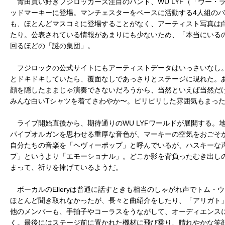
青田買い好きフジロッカーズ注目のバンド、WU LYF（「ウー・
ッドマーキーに登場。マンチェスターをベースに活動する4人組の
も、ほとんどマスコミに登場することがなく、アーティスト写真は
たり。公表されている情報があまりにも少ないため、「本当にいる
回るほどの「謎の集団」。
フジロックの公式サイトにもアーティストデータはいっさいなし
とドキドキしていたら、覆面なしであっさりとステージに現れた。
顔を隠したままじゃ演奏できないだろうから、当然といえば当然だ
みんな白いTシャツを着てさわやか〜。ピリピリした雰囲気もまっ
ライブ開始直後から、期待通りのWU LYFワールドが展開する。
パイプオルガンを思わせる重厚な音色が、マーキーの空気をおごそかな
自分たちの音楽を「ヘヴィーポップ」と呼んでいるが、ハスキーな
プ」というより「エモーショナル」。どこか影を背負ったむき出し
まって、祈りを捧げているようだ。
ボーカルのElleryは普通に話すときも相当のしゃがれ声でトム・
ほとんど聞き取れなかったが、長々と曲紹介をしたり、「アリガト
他のメンバーも、手拍子やコーラスをうながして、オーディエンス
く。最後にはステージ前に置かれた機材に飛び乗り、晴れやかな笑