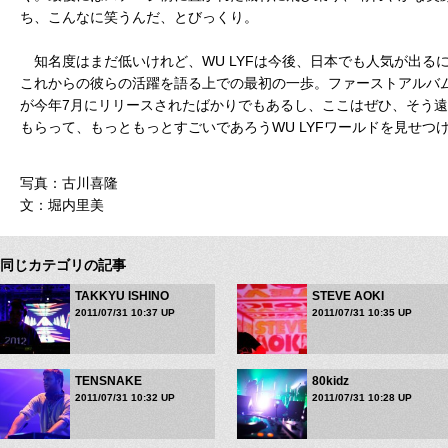
ち、こんなに笑うんだ、とびっくり。
知名度はまだ低いけれど、WU LYFは今後、日本でも人気が出る
これからの彼らの活躍を語る上での最初の一歩。ファーストアルバム「Go Tell 
が今年7月にリリースされたばかりでもあるし、ここはぜひ、そう
もらって、もっともっとすごいであろうWU LYFワールドを見せつ
写真：古川喜隆
文：堀内里美
同じカテゴリの記事
TAKKYU ISHINO
STEVE AOKI
2011/07/31 10:37 UP
2011/07/31 10:35 UP
TENSNAKE
80kidz
2011/07/31 10:32 UP
2011/07/31 10:28 UP