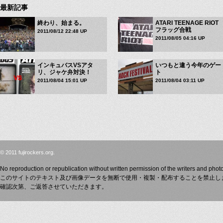
最新記事
終わり、始まる。
ATARI TEENAGE RIOT
フラッグ合戦
2011/08/12 22:48 UP
2011/08/05 04:16 UP
インキュバスVSアタ
いつもと違う今年のゲー
リ、ジャケ弁対決！
ト
2011/08/04 15:01 UP
2011/08/04 03:11 UP
© 2011 fujirockers.org.
No reproduction or republication without written permission of the writers and phot
このサイトのテキスト及び画像データを無断で使用・複製・配布することを禁止し
確認次第、ご返答させていただきます。