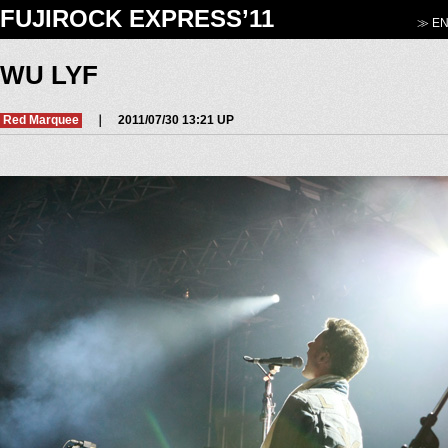
FUJIROCK EXPRESS’11
≫ EN
WU LYF
Red Marquee
｜ 2011/07/30 13:21 UP