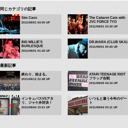
同じカテゴリの記事
Sim Cass
The Cabaret Cats with
JVC FORCE TYO
2011/08/01 04:00 UP
2011/08/01 03:30 UP
BIG WILLIE'S
DR.IHARA (CLUB SKA)
BURLESQUE
2011/08/01 00:45 UP
2011/08/01 01:45 UP
最新記事
終わり、始まる。
ATARI TEENAGE RIOT
フラッグ合戦
2011/08/12 22:48 UP
2011/08/05 04:16 UP
インキュバスVSアタ
いつもと違う今年のゲー
リ、ジャケ弁対決！
ト
2011/08/04 15:01 UP
2011/08/04 03:11 UP