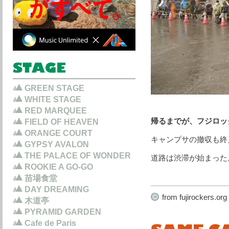
GREEN STAGE
WHITE STAGE
RED MARQUEE
帰るまでが、フジロッ
FIELD OF HEAVEN
ORANGE COURT
キャンプサの撤収も終
GYPSY AVALON
THE PALACE OF WONDER
道路は渋滞が始まった
ROOKIE A GO-GO
苗場食堂
DAY DREAMING
from fujirockers.org
木道亭
PYRAMID GARDEN
Cafe de Paris