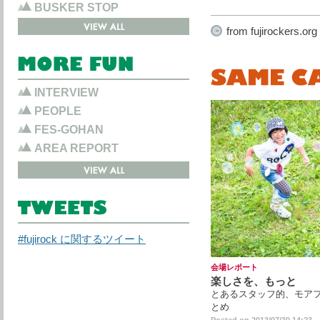
Cheap Hublot Replica
BUSKER STOP
Hublot Replica Watche
from fujirockers.org
Hublot Replica Watche
Hublot Replica
Panerai Replica Watch
Panerai Replica
INTERVIEW
Panerai Replica
PEOPLE
www.watchsupercopy.
FES-GOHAN
Breitling Replica Watch
AREA REPORT
Breitling Replica
Cartier Replica Watche
Cartier Replica
#fujirock に関するツイート
会場レポート
楽しさを、もっと
とあるスタッフ的、モア
とめ