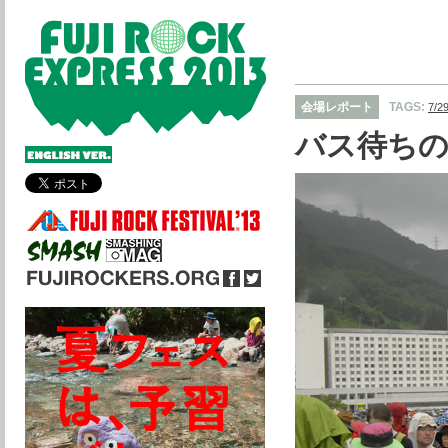
会場レポート
TAGS:
7/
バス待ちの