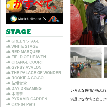
GREEN STAGE
WHITE STAGE
RED MARQUEE
FIELD OF HEAVEN
ORANGE COURT
GYPSY AVALON
THE PALACE OF WONDER
ROOKIE A GO-GO
苗場食堂
DAY DREAMING
いろんな感情があふれ
木道亭
PYRAMID GARDEN
満足げな表情と寂しげ
Cafe de Paris