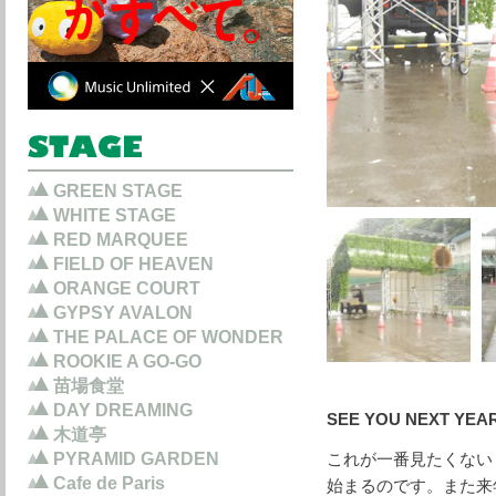
GREEN STAGE
WHITE STAGE
RED MARQUEE
FIELD OF HEAVEN
ORANGE COURT
GYPSY AVALON
THE PALACE OF WONDER
ROOKIE A GO-GO
苗場食堂
DAY DREAMING
SEE YOU NEXT YEAR
木道亭
PYRAMID GARDEN
これが一番見たくない
Cafe de Paris
始まるのです。また来