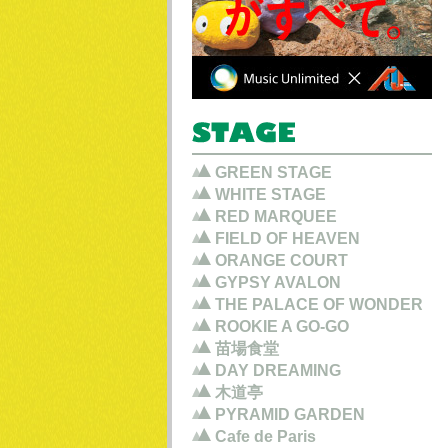
GREEN STAGE
WHITE STAGE
RED MARQUEE
FIELD OF HEAVEN
ORANGE COURT
GYPSY AVALON
THE PALACE OF WONDER
ROOKIE A GO-GO
苗場食堂
DAY DREAMING
木道亭
PYRAMID GARDEN
Cafe de Paris