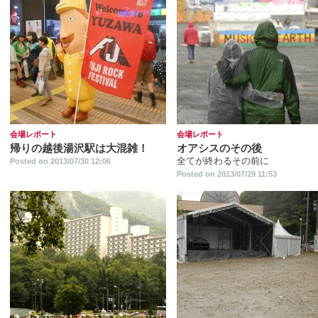
会場レポート
会場レポート
帰りの越後湯沢駅は大混雑！
オアシスのその後
全てが終わるその前に
Posted on 2013/07/30 12:06
Posted on 2013/07/29 11:53