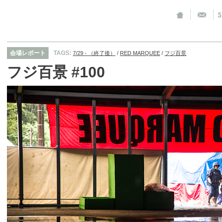
会場レポート
TAGS:
7/29 - （終了後）
/
RED MARQUEE
/
フジ百景
フジ百景 #100