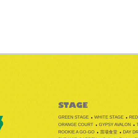
GREEN STAGE
WHITE STAGE
RED
ORANGE COURT
GYPSY AVALON
ROOKIE A GO-GO
苗場食堂
DAY D