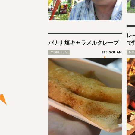
レ
バナナ塩キャラメルクレープ
で打
MORE FUN
MO