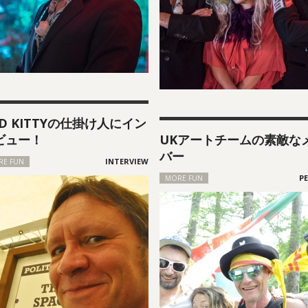
AD KITTYの仕掛け人にイン
ビュー！
UKアートチームの素敵な
バー
RE FUN
MORE FUN