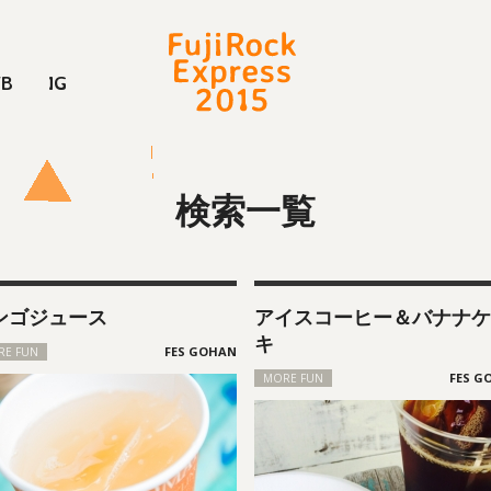
FB
IG
検索一覧
ンゴジュース
アイスコーヒー＆バナナケ
キ
RE FUN
MORE FUN