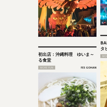
B
タ
初出店：沖縄料理 ゆいま～
MO
る食堂
MORE FUN