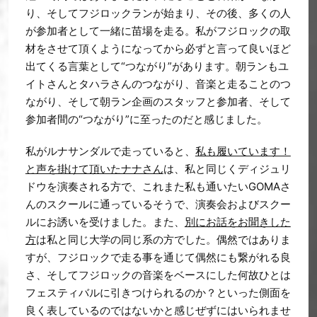
り、そしてフジロックランが始まり、その後、多くの人
が参加者として一緒に苗場を走る。私がフジロックの取
材をさせて頂くようになってから必ずと言って良いほど
出てくる言葉として“つながり”があります。朝ランもユ
イトさんとタハラさんのつながり、音楽と走ることのつ
ながり、そして朝ラン企画のスタッフと参加者、そして
参加者間の“つながり”に至ったのだと感じました。
私がルナサンダルで走っていると、
私も履いています！
と声を掛けて頂いたナナさん
は、私と同じくディジュリ
ドウを演奏される方で、これまた私も通いたいGOMAさ
んのスクールに通っているそうで、演奏会およびスクー
ルにお誘いを受けました。また、
別にお話をお聞きした
方
は私と同じ大学の同じ系の方でした。偶然ではありま
すが、フジロックで走る事を通じて偶然にも繋がれる良
さ、そしてフジロックの音楽をベースにした何故ひとは
フェスティバルに引きつけられるのか？といった側面を
良く表しているのではないかと感じぜずにはいられませ