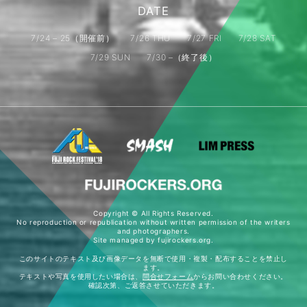
DATE
7/24 – 25（開催前）
7/26 THU
7/27 FRI
7/28 SAT
7/29 SUN
7/30 –（終了後）
Copyright © All Rights Reserved.
No reproduction or republication without written permission of the writers
and photographers.
Site managed by fujirockers.org.
このサイトのテキスト及び画像データを無断で使用・複製・配布することを禁止し
ます。
テキストや写真を使用したい場合は、
問合せフォーム
からお問い合わせください。
確認次第、ご返答させていただきます。