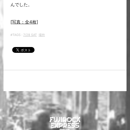
んでした。
[写真：全4枚]
#TAGS :
7/28 SAT
場外