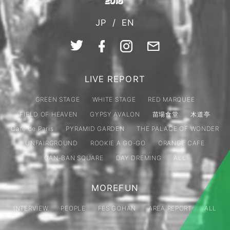
JP
/
EN
LIVE REPORT
GREEN STAGE
WHITE STAGE
RED MARQUEE
FIELD OF HEAVEN
GYPSY AVALON
苗場食堂
木道亭
Café de Paris
PYRAMID GARDEN
THE PALACE OF WONDER
UNFAIRGROUND
ROOKIE A GO-GO
ORANGE CAFE
GAN-BAN SQUARE
DAY DREMING
ALL
MOREFUN
INTERVIEW
PEOPLE
FES GOHAN
AREA REPORT
ALL