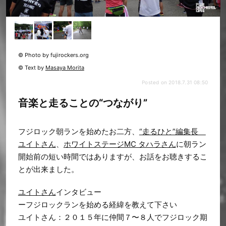
© Photo by fujirockers.org
© Text by
Masaya Morita
Posted on 2018.7.31 08:50
音楽と走ることの“つながり”
フジロック朝ランを始めたお二方、
“走るひと”編集長
ユイトさん
、
ホワイトステージMC タハラさん
に朝ラン
開始前の短い時間ではありますが、お話をお聴きするこ
とが出来ました。
ユイトさん
インタビュー
ーフジロックランを始める経緯を教えて下さい
ユイトさん：２０１５年に仲間７〜８人でフジロック期