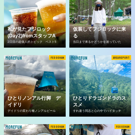
私が見たフジロック
仮装してフジロックに来
(Day2)fromスタッフA
る
2日目の超個人的トピック ベスト5
当日まで来るかどうかを迷っていた
MOREFUN
MOREFUN
FES GOHAN
AREA REPORT
ひとりノンアル行脚 デ
ひとりドラゴンドラのス
イドリ
スメ
デイドリの変わり種ノンアルビール
すれ違う同志と心の中でハイタッチ
MOREFUN
MOREFUN
FES GOHAN
FES GOHAN