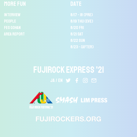
MORE FUN
DATE
INTERVIEW
8/17 - 18 (PRE)
PEOPLE
8/19 THU (EVE)
FES GOHAN
8/20 FRI
AREA REPORT
8/21 SAT
8/22 SUN
8/23 - (AFTER)
FUJIROCK EXPRESS '21
JA
EN