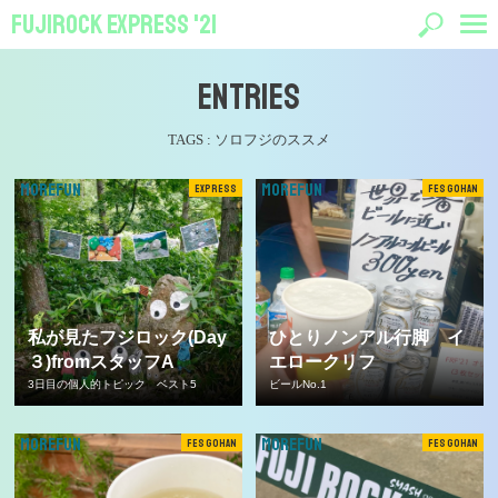
FUJIROCK EXPRESS '21
ENTRIES
TAGS :
ソロフジのススメ
MOREFUN
MOREFUN
EXPRESS
FES GOHAN
私が見たフジロック(Day
ひとりノンアル行脚 イ
３)fromスタッフA
エロークリフ
3日目の個人的トピック ベスト5
ビールNo.1
MOREFUN
MOREFUN
FES GOHAN
FES GOHAN