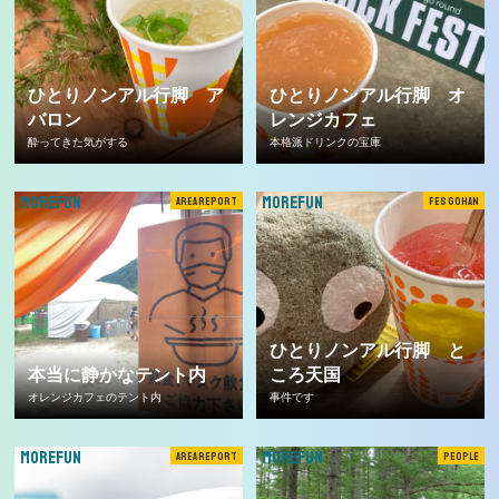
ひとりノンアル行脚 ア
ひとりノンアル行脚 オ
バロン
レンジカフェ
酔ってきた気がする
本格派ドリンクの宝庫
MOREFUN
MOREFUN
AREA REPORT
FES GOHAN
ひとりノンアル行脚 と
本当に静かなテント内
ころ天国
オレンジカフェのテント内
事件です
MOREFUN
MOREFUN
AREA REPORT
PEOPLE