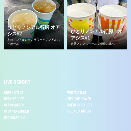
ひとりノンアル行脚 オア
ひとりノンアル行脚 オ
シス#2
アシス#1
本格ノンアルレモンサワーとノンアルハ
イボール
定番ノンアルビール２種飲み比べ
LIVE REPORT
GREEN STAGE
WHITE STAGE
RED MARQUEE
FIELD OF HEAVEN
GYPSY AVALON
NAEBA SHOKUDO
PYRAMID GARDEN
ROOKIE A GO-GO
DAY DREAMING