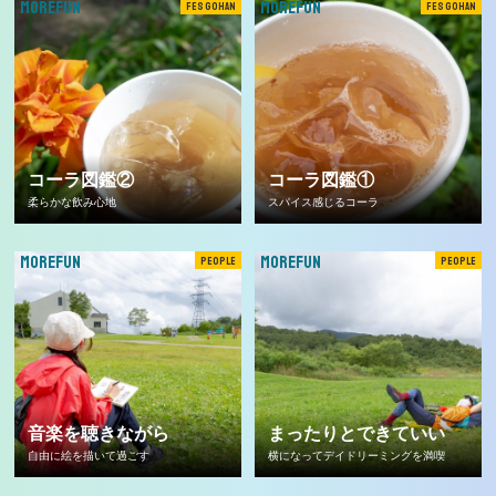
MOREFUN
MOREFUN
FES GOHAN
FES GOHAN
コーラ図鑑②
コーラ図鑑①
柔らかな飲み心地
スパイス感じるコーラ
MOREFUN
MOREFUN
PEOPLE
PEOPLE
音楽を聴きながら
まったりとできていい
自由に絵を描いて過ごす
横になってデイドリーミングを満喫