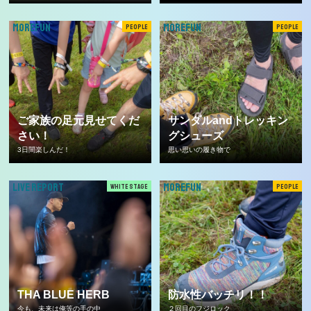
MOREFUN
MOREFUN
PEOPLE
PEOPLE
ご家族の足元見せてくだ
サンダルandトレッキン
さい！
グシューズ
3日間楽しんだ！
思い思いの履き物で
LIVE REPORT
MOREFUN
WHITE STAGE
PEOPLE
THA BLUE HERB
防水性バッチリ！！
今も、未来は俺等の手の中
２回目のフジロック