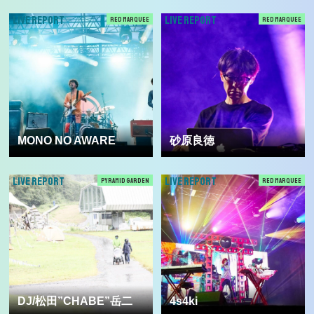
LIVE REPORT
LIVE REPORT
RED MARQUEE
RED MARQUEE
MONO NO AWARE
砂原良徳
LIVE REPORT
LIVE REPORT
PYRAMID GARDEN
RED MARQUEE
DJ/松田”CHABE”岳二
4s4ki