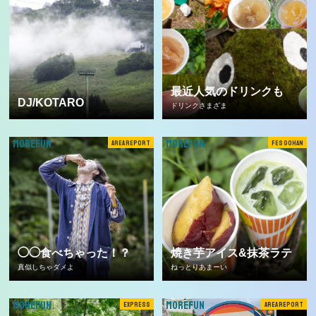
最近人気のドリンクも
DJ/KOTARO
ドリンクさまざま
MOREFUN
MOREFUN
AREA REPORT
FES GOHAN
◯◯食べちゃった！？
焼き芋アイス&抹茶ラテ
真似しちゃダメよ
ねっとりあまーい
MOREFUN
MOREFUN
EXPRESS
AREA REPORT