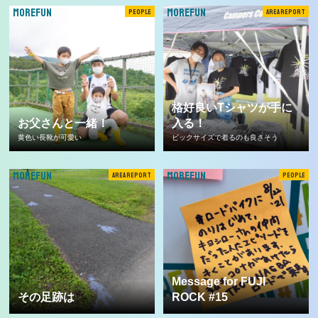
MOREFUN
MOREFUN
PEOPLE
AREA REPORT
格好良いTシャツが手に
お父さんと一緒！
入る！
黄色い長靴が可愛い
ビックサイズで着るのも良さそう
MOREFUN
MOREFUN
AREA REPORT
PEOPLE
Message for FUJI
その足跡は
ROCK #15