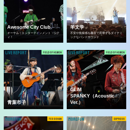
Awesome City Club
羊文学
オーサム・エンターテインメント・シテ
不安や焦燥感を轟音で昇華するダイナミ
ィ！
ックなバンドサウンド
LIVE REPORT
LIVE REPORT
FIELD OF HEAVEN
FIELD OF HEAVEN
GLIM
SPANKY（Acoustic
青葉市子
Ver.）
MOREFUN
MOREFUN
FES GOHAN
EXPRESS