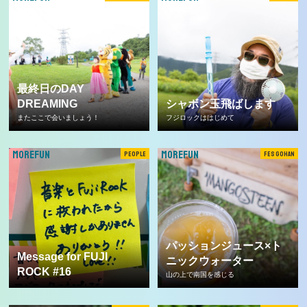
最終日のDAY
DREAMING
シャボン玉飛ばします
またここで会いましょう！
フジロックははじめて
MOREFUN
MOREFUN
PEOPLE
FES GOHAN
パッションジュース×ト
Message for FUJI
ニックウォーター
ROCK #16
山の上で南国を感じる