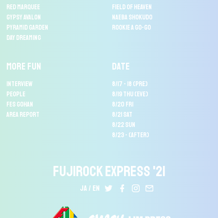
RED MARQUEE
FIELD OF HEAVEN
GYPSY AVALON
NAEBA SHOKUDO
PYRAMID GARDEN
ROOKIE A GO-GO
DAY DREAMING
MORE FUN
DATE
INTERVIEW
8/17 - 18 (PRE)
PEOPLE
8/19 THU (EVE)
FES GOHAN
8/20 FRI
AREA REPORT
8/21 SAT
8/22 SUN
8/23 - (AFTER)
FUJIROCK EXPRESS '21
JA
EN