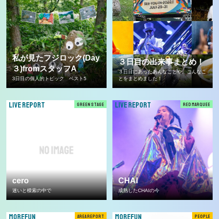
私が見たフジロック(Day
３日目の出来事まとめ！
３)fromスタッフA
３日目にあったあんなことや、こんなこ
3日目の個人的トピック ベスト5
とをまとめました！
LIVE REPORT
LIVE REPORT
GREEN STAGE
RED MARQUEE
cero
CHAI
迷いと模索の中で
成熟したCHAIの今
MOREFUN
MOREFUN
AREA REPORT
PEOPLE