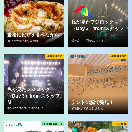
私が見たフジロック
（Day 3）from スタッフ
最後にピザを食べながら
I
カフェラテも飲みながら
賛があり、否があってよい
MOREFUN
MOREFUN
AREA REPORT
AREA REPORT
私が見たフジロック
（Day 3）from スタッフ
M
テントの脇で発見！
POWER TO THE PEOPLE!
早朝散歩でみかけました
LIVE REPORT
MOREFUN
PYRAMID GARDEN
FES GOHAN