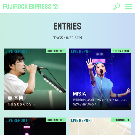
FUJIROCK EXPRESS '21
ENTRIES
TAGS :
8/22 SUN
LIVE REPORT
LIVE REPORT
GREEN STAGE
GREEN STAGE
MISIA
秦 基博
最新曲から名曲、カバーまで！MISIAの
笑顔をあきらめない
魅力が溢れ出る！
LIVE REPORT
LIVE REPORT
GREEN STAGE
RED MARQUEE