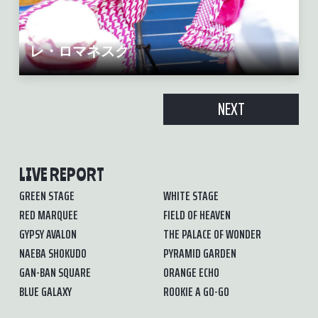
レ・ロマネスク
NEXT
LIVE REPORT
GREEN STAGE
WHITE STAGE
RED MARQUEE
FIELD OF HEAVEN
GYPSY AVALON
THE PALACE OF WONDER
NAEBA SHOKUDO
PYRAMID GARDEN
GAN-BAN SQUARE
ORANGE ECHO
BLUE GALAXY
ROOKIE A GO-GO