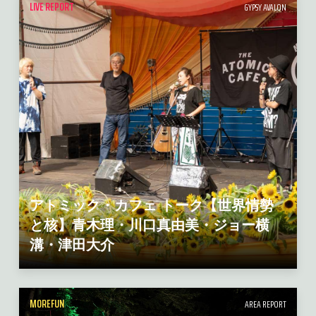
LIVE REPORT
GYPSY AVALON
アトミック・カフェ トーク【世界情勢
と核】青木理・川口真由美・ジョー横
溝・津田大介
MOREFUN
AREA REPORT