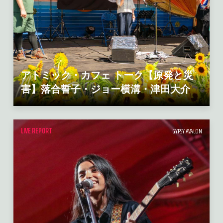
アトミック・カフェ トーク【原発と災
害】落合誓子・ジョー横溝・津田大介
LIVE REPORT
GYPSY AVALON