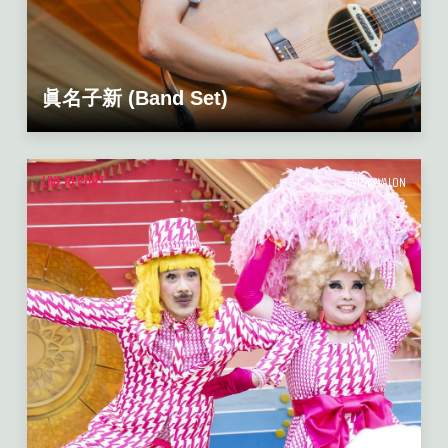
眞名子新 (Band Set)
LIVE REPORT
GYPSY AVALON