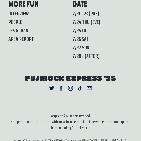
MORE FUN
DATE
INTERVIEW
7/21 - 23 (PRE)
PEOPLE
7/24 THU (EVE)
FES GOHAN
7/25 FRI
AREA REPORT
7/26 SAT
7/27 SUN
7/28 - (AFTER)
FUJIROCK EXPRESS '25
Copyright © All Rights Reserved.
No reproduction or republication without written permission of the writers and photographers.
Site managed by fujirockers.org.