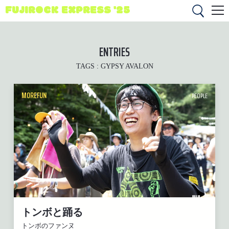
FUJIROCK EXPRESS '25
ENTRIES
TAGS :
GYPSY AVALON
MOREFUN
PEOPLE
トンボと踊る
トンボのファンヌ