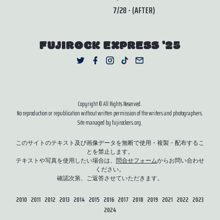
7/28 - (AFTER)
FUJIROCK EXPRESS '25
Copyright © All Rights Reserved.
No reproduction or republication without written permission of the writers and photographers.
Site managed by fujirockers.org.
このサイトのテキスト及び画像データを無断で使用・複製・配布するこ
とを禁止します。
テキストや写真を使用したい場合は、
問合せフォーム
からお問い合わせ
ください。
確認次第、ご返答させていただきます。
2010
2011
2012
2013
2014
2015
2016
2017
2018
2019
2021
2022
2023
2024