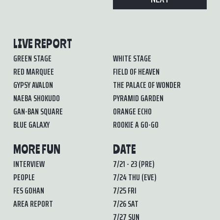
LIVE REPORT
GREEN STAGE
WHITE STAGE
RED MARQUEE
FIELD OF HEAVEN
GYPSY AVALON
THE PALACE OF WONDER
NAEBA SHOKUDO
PYRAMID GARDEN
GAN-BAN SQUARE
ORANGE ECHO
BLUE GALAXY
ROOKIE A GO-GO
MORE FUN
DATE
INTERVIEW
7/21 - 23 (PRE)
PEOPLE
7/24 THU (EVE)
FES GOHAN
7/25 FRI
AREA REPORT
7/26 SAT
7/27 SUN