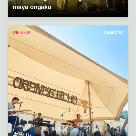
maya ongaku
LIVE REPORT
ORANGE ECHO
キセル