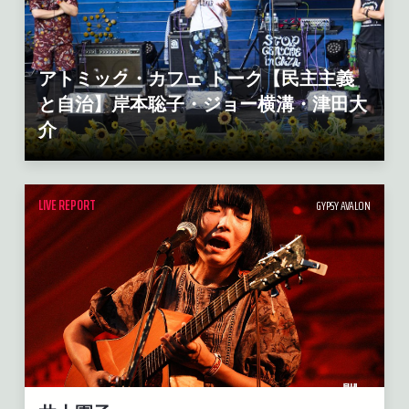
アトミック・カフェ トーク【民主主義
と自治】岸本聡子・ジョー横溝・津田大
介
LIVE REPORT
GYPSY AVALON