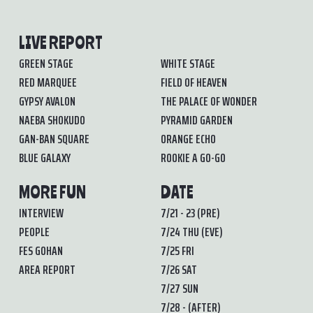
LIVE REPORT
GREEN STAGE
WHITE STAGE
RED MARQUEE
FIELD OF HEAVEN
GYPSY AVALON
THE PALACE OF WONDER
NAEBA SHOKUDO
PYRAMID GARDEN
GAN-BAN SQUARE
ORANGE ECHO
BLUE GALAXY
ROOKIE A GO-GO
MORE FUN
DATE
INTERVIEW
7/21 - 23 (PRE)
PEOPLE
7/24 THU (EVE)
FES GOHAN
7/25 FRI
AREA REPORT
7/26 SAT
7/27 SUN
7/28 - (AFTER)