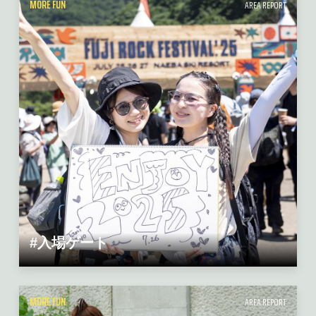
MORE FUN
AREA REPORT
#入場ゲート
MORE FUN
AREA REPORT