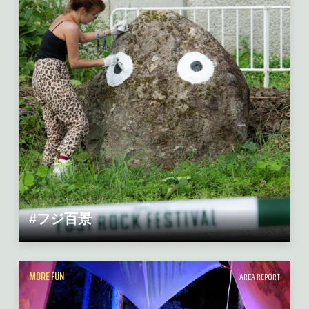
#フジ百景
MORE FUN
AREA REPORT