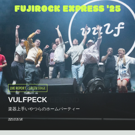
FUJIROCK EXPRESS '25
MORE FUN
- AREA REPORT
「もうええやろ。そろそろ辞めよ
MORE FUN
- AREA REPORT
うか…」と考えたことが幾度かあ
おかえりフジロック！花房浩一の開
LIVE REPORT
- GREEN STAGE
った。でも、辞めなくてよかった
LIVE REPORT
LIVE REPORT
LIVE REPORT
LIVE REPORT
LIVE REPORT
LIVE REPORT
LIVE REPORT
- GREEN STAGE
- GREEN STAGE
- WHITE STAGE
- WHITE STAGE
- WHITE STAGE
- GYPSY AVALON
- WHITE STAGE
催宣言「一時はフジロックが消えて
MORE FUN
- AREA REPORT
MORE FUN
MORE FUN
- PEOPLE
- FES GOHAN
ね。やっと、「いつものフジロッ
VULFPECK
VAMPIRE WEEKEND
FRED AGAIN..
HAIM
Suchmos
おとぼけビ〜バ〜
アトミック・カフェ 春ねむり
FERMIN MUGURUZA
しまうんじゃないかと思った」
【速報】フジロック2026の開催が
ク」が戻ってきた…かも。
#PEOPLE
#フェスごはん
MORE FUN
- AREA REPORT
楽器上手いやつらのホームパーティー
軽快に締め括ったヘッドライナー
そして僕らはここにいる
LIVE FREE LIKE HAIM
おかえりなさい。木々たちも待っていました！
時を経て突きつけられた「愛という憎悪」
どれほど先は長くとも、偉大な一歩を讃えた今日この日の祝祭
バスクの闘士、最後の日本公演
当たり前じゃない「おかえり」
決定！
#初めてのフジロック体験記
2025.07.26 SAT
2025.08.08 FRI
2025.07.27 SUN
2025.07.25 FRI
2025.07.27 SUN
2025.07.25 FRI
2025.07.25 FRI
2025.07.26 SAT
2025.07.26 SAT
2025.07.28 SUN
2025.07.28 SUN
2025.07.24 THU
日程は7月24日、25日、26日！
2025.07.24 THU
2025.07.27 SUN