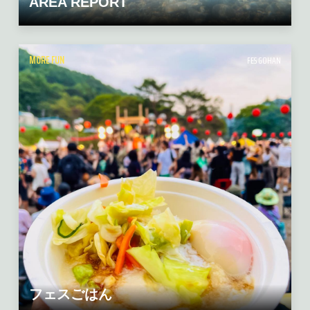
AREA REPORT
MORE FUN
FES GOHAN
フェスごはん