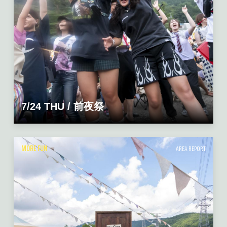
7/24 THU / 前夜祭
MORE FUN
AREA REPORT