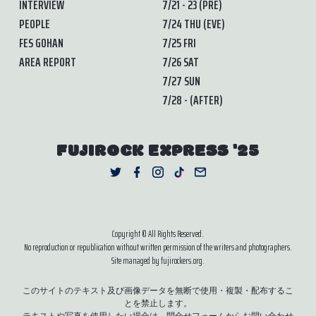
INTERVIEW
7/21 - 23 (PRE)
PEOPLE
7/24 THU (EVE)
FES GOHAN
7/25 FRI
AREA REPORT
7/26 SAT
7/27 SUN
7/28 - (AFTER)
FUJIROCK EXPRESS '25
Copyright © All Rights Reserved.
No reproduction or republication without written permission of the writers and photographers.
Site managed by fujirockers.org.
このサイトのテキスト及び画像データを無断で使用・複製・配布するこ
とを禁止します。
テキストや写真を使用したい場合は、
問合せフォーム
からお問い合わせ