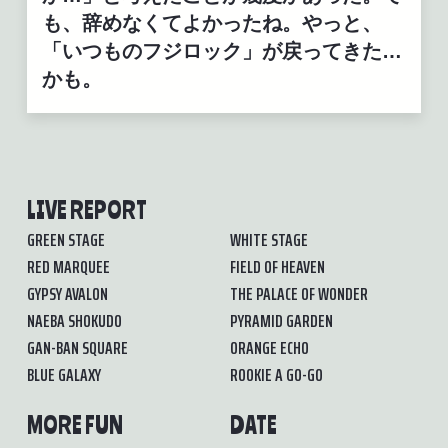
も、辞めなくてよかったね。やっと、
「いつものフジロック」が戻ってきた…
かも。
LIVE REPORT
GREEN STAGE
WHITE STAGE
RED MARQUEE
FIELD OF HEAVEN
GYPSY AVALON
THE PALACE OF WONDER
NAEBA SHOKUDO
PYRAMID GARDEN
GAN-BAN SQUARE
ORANGE ECHO
BLUE GALAXY
ROOKIE A GO-GO
MORE FUN
DATE