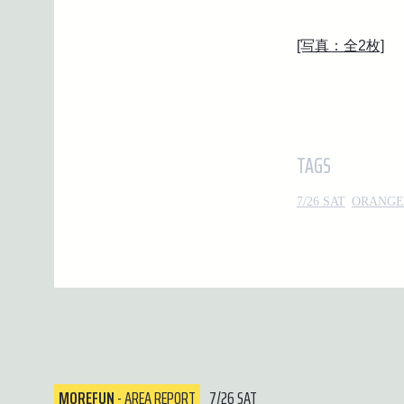
[写真：全2枚]
TAGS
7/26 SAT
ORANGE
MOREFUN
- AREA REPORT
7/26 SAT