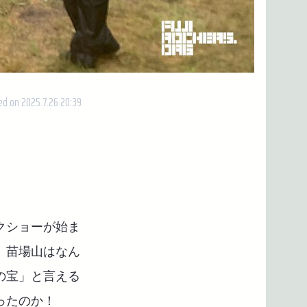
ed on 2025.7.26 20:39
クショーが始ま
、苗場山はなん
の宝」と言える
ったのか！