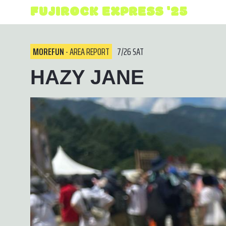
FUJIROCK EXPRESS '25
MOREFUN
- AREA REPORT
7/26 SAT
HAZY JANE