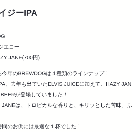
イジーIPA
OG
ジエコー
Y JANE(700円)
今年のBREWDOGは４種類のラインナップ！
PA、去年も出ていたELVIS JUICEに加えて、HAZY JA
IT BEERが登場していました！
Y JANEは、トロピカルな香りと、キリッとした苦味、
。
時間のお供には最適な１杯でした！