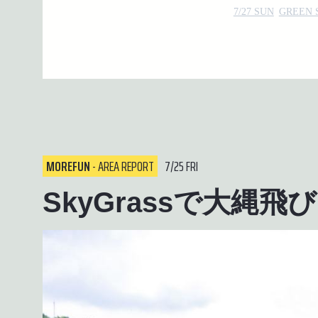
7/27 SUN
GREEN 
MOREFUN
- AREA REPORT
7/25 FRI
SkyGrassで大縄飛