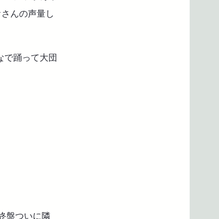
イサオさんの声量し
んなで踊って大団
。
終盤ついに隣