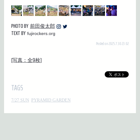
PHOTO BY
前田俊太郎
TEXT BY
fujirockers.org
Posted on 2025.7.30 23:02
[写真：全9枚]
TAGS
7/27 SUN
PYRAMID GARDEN