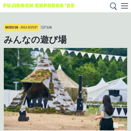
FUJIROCK EXPRESS '25
MOREFUN
- AREA REPORT
7/27 SUN
みんなの遊び場