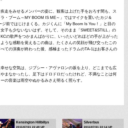
疾走をみせるメンバーの姿に、観客は上げた手をおろす間も、ス
・ブーム～MY BOOM IS ME～」ではマイクを置いたカジ＆
前ではじけまくる。カジくんに「My Boom Is You！」と目の
子も少ないないはず。そして、そのまま「SWEET&STILL」の
KCの歌声をつかまんばかりに、いったいどれほどの手が上がった
くような感動を覚えるこの曲は、たくさんの笑顔が飛び交ったこの
べての演奏が終わった後、感極まったドラムのTA-1はお客さんの
幸せな空気は、ジプシー・アヴァロンの坂を上り、どこまでも広
はやまなかったし、足下はドロドロだったけれど、不満なことは何
ターの音楽は雨空やぬかるみさえ明るく照らす。
Kensington Hillbillys
Silverbus
2011/07/31 22:49 UP
2011/07/31 22:14 UP