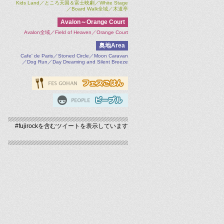
Kids Land／ところ天国＆富士映劇／White Stage
／Board Walk全域／木道亭
Avalon～Orange Court
Avalon全域／Field of Heaven／Orange Court
奥地Area
Cafe' de Paris／Stoned Circle／Moon Caravan
／Dog Run／Day Dreaming and Silent Breeze
#fujirockを含むツイートを表示しています