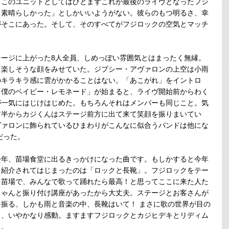
このユニットとしてはひとまずこれが最後のライヴとなったフジ
「素晴らしかった」としかいいようがない。彼らのもつ明るさ、幸
がそこにあった。そして、そのすべてがフジロックの空気とマッチ
ージに上がった8人全員、しめっぽい雰囲気とはまったく無縁。
と楽しそうな顔をみせていた。ジプシー・アヴァロンの上空は小雨
のキラキラ感に雲がかかることはない。「あこがれ」をイントロ
「僕のベイビー・レモネード」が始まると、ライヴ開始前からわく
が一気にはじけはじめた。もちろんそれはメンバーも同じこと。気
前半からカジくんはステージ前方に出て来て笑顔を振りまいてい
ヴァロンに飾られているひまわりがこんなに似合うバンドは他にな
だった。
年、苗場食堂に出るきっかけになった曲です。もしかすると今年
と紹介されてはじまったのは「ロックと長靴」。フジロックをテー
を苗場で、みんなで歌って踊れたら最高！と思ってここに来た人た
ちゃんと振り付け講座があったから大丈夫。ステージとお客さんが
振る、しかも雨と音楽の中、長靴はいて！ まさに歌の世界が目の
と、いやかなり感動。ますますフジロックとカジヒデキとリディム
た。