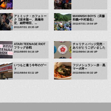
アトミック・カフェトー
MANNISH BOYS（斉藤
ク【坂本龍一、高橋幸
和義×中村達也）
宏、細野晴臣、...
2011/07/31 19:04 UP
2011/07/31 19:35 UP
ATARI TEENAGE RIOT
チャリティバッジ完売・
フラッグ合戦
ありがとうございました
2011/08/05 04:16 UP
2011/08/04 18:46 UP
いつもと違う今年のゲー
フジメシュラン～赤・黒
ト
マーボ丼～
2011/08/04 03:11 UP
2011/08/04 00:32 UP