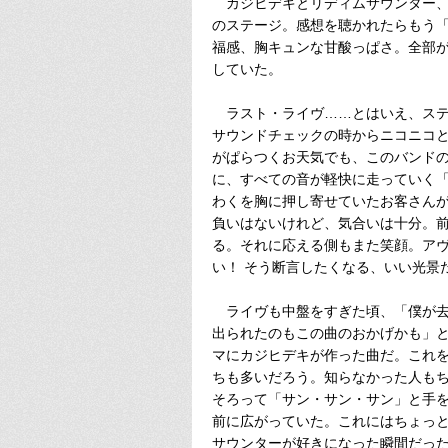
カジヒデキとリディムサウンター、
のステージ。感想を聴かれたらもう
福感、胸キュンな甘酸っぱさ。全部
していた。
ラスト・ライヴ……とはいえ、ステ
サウンドチェックの時からニコニコ
がぱらつくお天気でも、このバンド
に、すべての音が軽快に走っていく
わくを胸に押し寄せていたお客さん
負いはないけれど、気合いは十分。
る。それに応える側もまた笑顔。ア
い！ そう断言したくなる、いい光景
ライヴも中盤をすぎた頃、「僕が去
出られたのもこの曲のおかげかも」
マにカジヒデキが作った曲だ。これ
ちも多いだろう。知らなかった人も
そろって「サン・サン・サン」と手を
前に広がっていた。これにはちょっ
サウンターが好きになった瞬間だっ