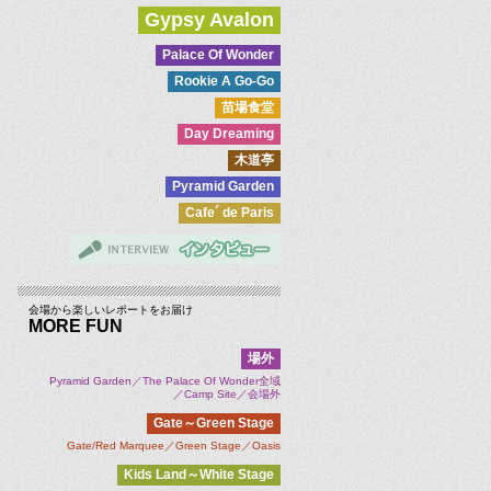
Gypsy Avalon
Palace Of Wonder
Rookie A Go-Go
苗場食堂
Day Dreaming
木道亭
Pyramid Garden
Cafe´ de Paris
会場から楽しいレポートをお届け
MORE FUN
場外
Pyramid Garden／The Palace Of Wonder全域
／Camp Site／会場外
Gate～Green Stage
Gate/Red Marquee／Green Stage／Oasis
Kids Land～White Stage