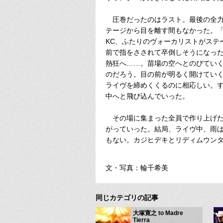
圧巻だったのはラスト。最後の全力
テージから目を離す間もなかった。「ラ
KC、ふたりのヴォーカリストがステージ
前で指をさされて卒倒しそうになった女
熱狂へ……。苗場の空へとのびていく
のだろう。目の前が明るく開けてい
ライヴを締めくくるのに相応しい。す
中へと飛び込んでいった。
その場に集まった全員で作り上げた
がっていった。結局、ライヴ中、雨
もない。カジヒデキとリディムウン
文・写真：輪千希美
同じカテゴリの記事
大塚寛之 to Madre
Tierra