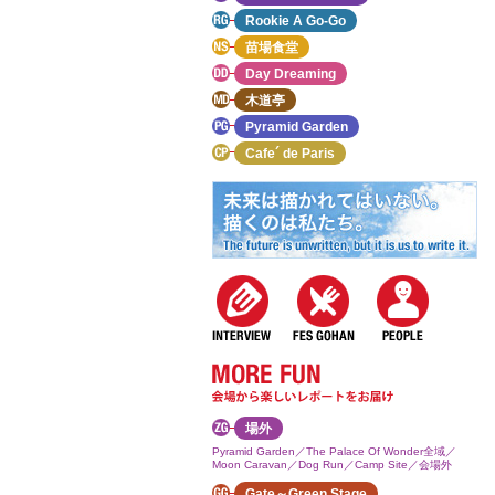
Rookie A Go-Go
苗場食堂
Day Dreaming
木道亭
Pyramid Garden
Cafe´ de Paris
場外
Pyramid Garden／The Palace Of Wonder全域／
Moon Caravan／Dog Run／Camp Site／会場外
Gate～Green Stage