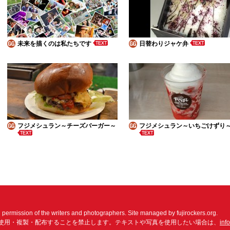
未来を描くのは私たちです
日替わりジャケ弁
フジメシュラン～チーズバーガー～
フジメシュラン～いちごけずり
n permission of the writers and photographers. Site managed by fujirockers.org.
使用・複製・配布することを禁止します。テキストや写真を使用したい場合は、
inf