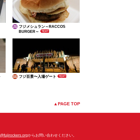
フジメシュラン～RACCOS
BURGER～
～
フジ百景〜入場ゲート
▲PAGE TOP
o@fujirockers.org
からお問い合わせください。