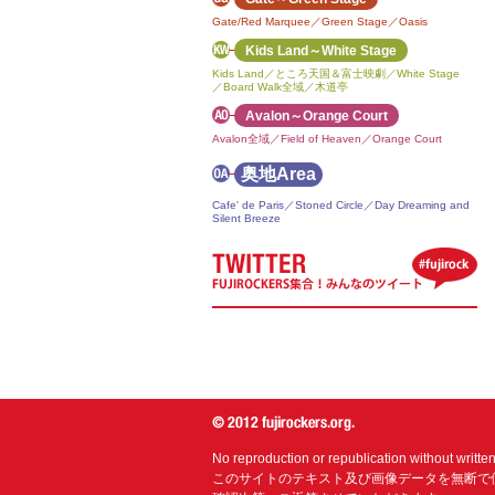
Gate/Red Marquee／Green Stage／Oasis
Kids Land～White Stage
Kids Land／ところ天国＆富士映劇／White Stage
／Board Walk全域／木道亭
Avalon～Orange Court
Avalon全域／Field of Heaven／Orange Court
奥地Area
Cafe' de Paris／Stoned Circle／Day Dreaming and
Silent Breeze
No reproduction or republication without writte
このサイトのテキスト及び画像データを無断で