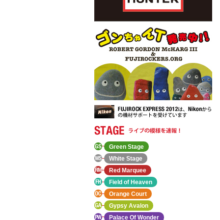
Green Stage
White Stage
Red Marquee
Field of Heaven
Orange Court
Gypsy Avalon
Palace Of Wonder