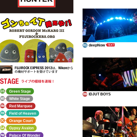
deepNow
Green Stage
IDJUT BOYS
White Stage
Red Marquee
Field of Heaven
Orange Court
Gypsy Avalon
Palace Of Wonder