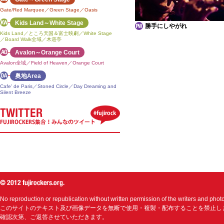
Gate/Red Marquee／Green Stage／Oasis
Kids Land～White Stage
勝手にしやがれ
Kids Land／ところ天国＆富士映劇／White Stage
／Board Walk全域／木道亭
Avalon～Orange Court
Avalon全域／Field of Heaven／Orange Court
奥地Area
Cafe' de Paris／Stoned Circle／Day Dreaming and
Silent Breeze
No reproduction or republication without written permission of the writers and phot
このサイトのテキスト及び画像データを無断で使用・複製・配布することを禁止し
確認次第、ご返答させていただきます。