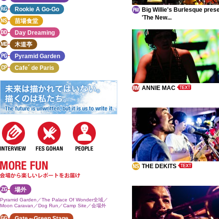
Rookie A Go-Go
Big Willie's Burlesque pres
'The New...
苗場食堂
Day Dreaming
木道亭
Pyramid Garden
Cafe´ de Paris
ANNIE MAC
THE DEKITS
場外
Pyramid Garden／The Palace Of Wonder全域／
Moon Caravan／Dog Run／Camp Site／会場外
Gate～Green Stage