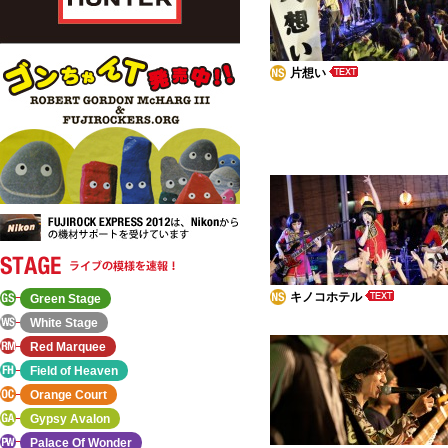
片想い
キノコホテル
Green Stage
White Stage
Red Marquee
Field of Heaven
Orange Court
Gypsy Avalon
Palace Of Wonder