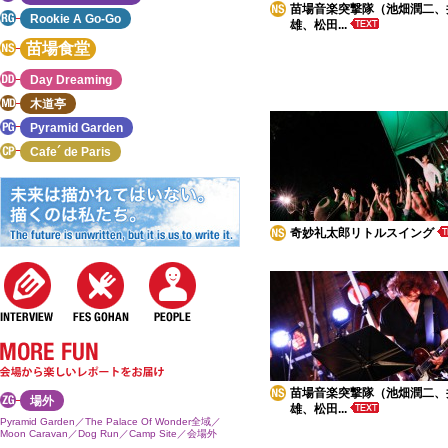
苗場音楽突撃隊（池畑潤二、
Rookie A Go-Go
雄、松田...
苗場食堂
Day Dreaming
木道亭
Pyramid Garden
Cafe´ de Paris
奇妙礼太郎リトルスイング
苗場音楽突撃隊（池畑潤二、
場外
雄、松田...
Pyramid Garden／The Palace Of Wonder全域／
Moon Caravan／Dog Run／Camp Site／会場外