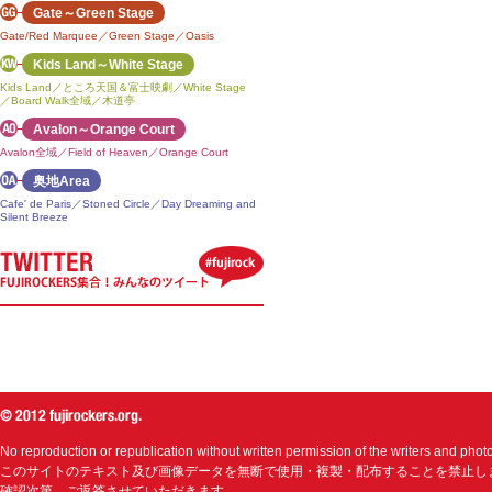
Gate～Green Stage
Gate/Red Marquee／Green Stage／Oasis
Kids Land～White Stage
Kids Land／ところ天国＆富士映劇／White Stage
／Board Walk全域／木道亭
Avalon～Orange Court
Avalon全域／Field of Heaven／Orange Court
奥地Area
Cafe' de Paris／Stoned Circle／Day Dreaming and
Silent Breeze
No reproduction or republication without written permission of the writers and phot
このサイトのテキスト及び画像データを無断で使用・複製・配布することを禁止し
確認次第、ご返答させていただきます。