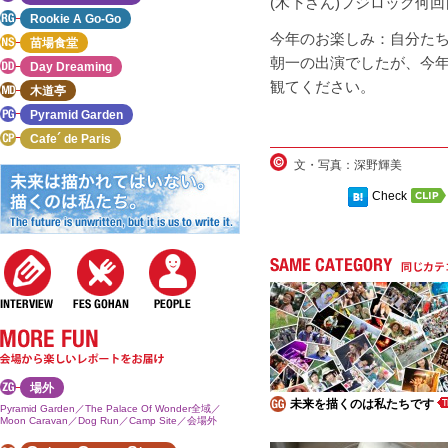
(木下さん)フジロック何
Rookie A Go-Go
今年のお楽しみ：自分た
苗場食堂
朝一の出演でしたが、今年
Day Dreaming
観てください。
木道亭
Pyramid Garden
Cafe´ de Paris
文・写真：深野輝美
Check
場外
未来を描くのは私たちです
Pyramid Garden／The Palace Of Wonder全域／
Moon Caravan／Dog Run／Camp Site／会場外