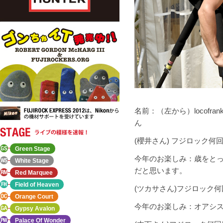
名前：（左から）locofra
ん
(櫻井さん) フジロック
Green Stage
今年のお楽しみ：歳をと
White Stage
だと思います。
Red Marquee
Field of Heaven
(ツカサさん)フジロック
Orange Court
今年のお楽しみ：オアシ
Gypsy Avalon
Palace Of Wonder