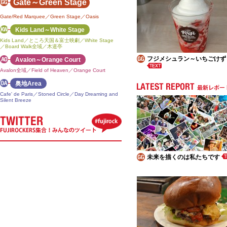
Gate～Green Stage
Gate/Red Marquee／Green Stage／Oasis
Kids Land～White Stage
Kids Land／ところ天国＆富士映劇／White Stage
／Board Walk全域／木道亭
フジメシュラン～いちごけず
Avalon～Orange Court
Avalon全域／Field of Heaven／Orange Court
奥地Area
Cafe' de Paris／Stoned Circle／Day Dreaming and
Silent Breeze
未来を描くのは私たちです